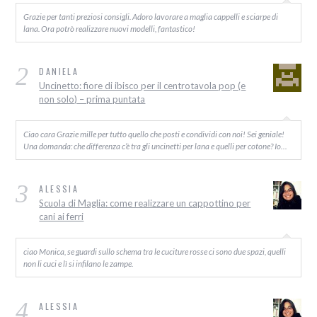
Grazie per tanti preziosi consigli. Adoro lavorare a maglia cappelli e sciarpe di
lana. Ora potrò realizzare nuovi modelli, fantastico!
2
DANIELA
Uncinetto: fiore di ibisco per il centrotavola pop (e
non solo) – prima puntata
Ciao cara Grazie mille per tutto quello che posti e condividi con noi! Sei geniale!
Una domanda: che differenza c’è tra gli uncinetti per lana e quelli per cotone? Io…
3
ALESSIA
Scuola di Maglia: come realizzare un cappottino per
cani ai ferri
ciao Monica, se guardi sullo schema tra le cuciture rosse ci sono due spazi, quelli
non li cuci e lì si infilano le zampe.
4
ALESSIA