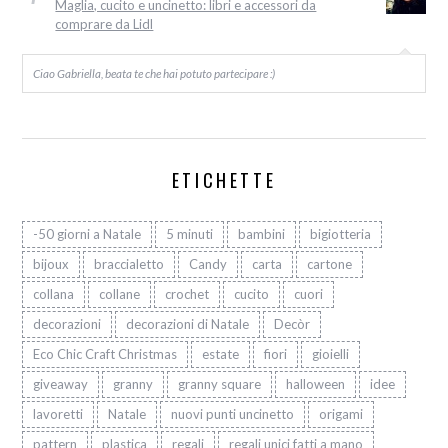
Maglia, cucito e uncinetto: libri e accessori da
comprare da Lidl
Ciao Gabriella, beata te che hai potuto partecipare :)
ETICHETTE
-50 giorni a Natale
5 minuti
bambini
bigiotteria
bijoux
braccialetto
Candy
carta
cartone
collana
collane
crochet
cucito
cuori
decorazioni
decorazioni di Natale
Decòr
Eco Chic Craft Christmas
estate
fiori
gioielli
giveaway
granny
granny square
halloween
idee
lavoretti
Natale
nuovi punti uncinetto
origami
pattern
plastica
regali
regali unici fatti a mano