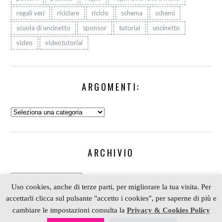
regali veri
riciclare
riciclo
schema
schemi
scuola di uncinetto
sponsor
tutorial
uncinetto
video
videotutorial
ARGOMENTI:
Argomenti:
ARCHIVIO
Archivio
Uso cookies, anche di terze parti, per migliorare la tua visita. Per
accettarli clicca sul pulsante "accetto i cookies", per saperne di più e
cambiare le impostazioni consulta la
Privacy & Cookies Policy
COPYRIGHT 2006-2023 ALESSIA SCRAP & CRAFT |