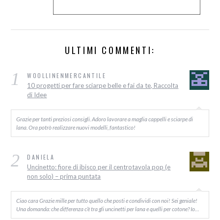
ULTIMI COMMENTI:
1
WOOLLINENMERCANTILE
10 progetti per fare sciarpe belle e fai da te, Raccolta
di Idee
Grazie per tanti preziosi consigli. Adoro lavorare a maglia cappelli e sciarpe di
lana. Ora potrò realizzare nuovi modelli, fantastico!
2
DANIELA
Uncinetto: fiore di ibisco per il centrotavola pop (e
non solo) – prima puntata
Ciao cara Grazie mille per tutto quello che posti e condividi con noi! Sei geniale!
Una domanda: che differenza c’è tra gli uncinetti per lana e quelli per cotone? Io…