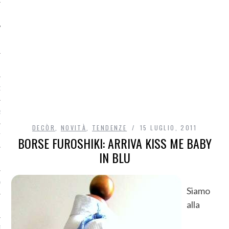
O
R
DECÒR
,
NOVITÀ
,
TENDENZE
15 LUGLIO, 2011
T
BORSE FUROSHIKI: ARRIVA KISS ME BABY
IN BLU
I
OST
Siamo
alla
TA DI ACCESSO AI DATI