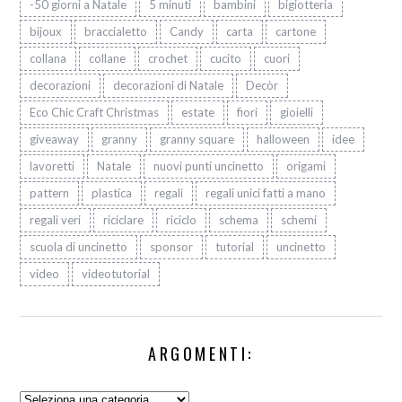
-50 giorni a Natale
5 minuti
bambini
bigiotteria
bijoux
braccialetto
Candy
carta
cartone
collana
collane
crochet
cucito
cuori
decorazioni
decorazioni di Natale
Decòr
Eco Chic Craft Christmas
estate
fiori
gioielli
giveaway
granny
granny square
halloween
idee
lavoretti
Natale
nuovi punti uncinetto
origami
pattern
plastica
regali
regali unici fatti a mano
regali veri
riciclare
riciclo
schema
schemi
scuola di uncinetto
sponsor
tutorial
uncinetto
video
videotutorial
ARGOMENTI:
Argomenti: