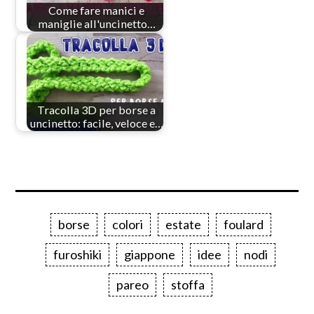
Come fare manici e
maniglie all'uncinetto…
Tracolla 3D per borse a
uncinetto: facile, veloce e…
borse
colori
estate
foulard
furoshiki
giappone
idee
nodi
pareo
stoffa