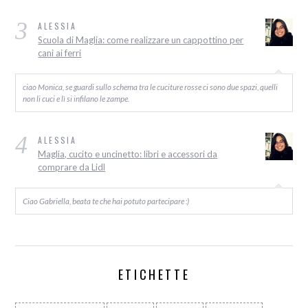
3
ALESSIA
Scuola di Maglia: come realizzare un cappottino per
cani ai ferri
ciao Monica, se guardi sullo schema tra le cuciture rosse ci sono due spazi, quelli
non li cuci e lì si infilano le zampe.
4
ALESSIA
Maglia, cucito e uncinetto: libri e accessori da
comprare da Lidl
Ciao Gabriella, beata te che hai potuto partecipare :)
ETICHETTE