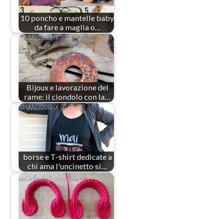
10 poncho e mantelle baby
da fare a maglia o…
Bijoux e lavorazione del
rame: il ciondolo con la…
borse e T-shirt dedicate a
chi ama l'uncinetto si…