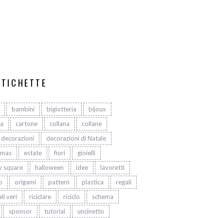
ETICHETTE
bambini
bigiotteria
bijoux
ta
cartone
collana
collane
decorazioni
decorazioni di Natale
tmas
estate
fiori
gioielli
y square
halloween
idee
lavoretti
o
origami
pattern
plastica
regali
li veri
riciclare
riciclo
schema
sponsor
tutorial
uncinetto