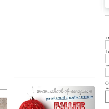
Il
Il 
In
se