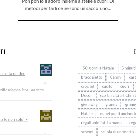
Pon pon io li adoro insieme a stelle e cuori. Di
metodi per farli ce ne sono un sacco, uno…
TI:
-50 giorni a Natale
5 minuti
Raccolta di Idee
braccialetto
Candy
car
crochet
cucito
cuori
elli e sciarpe di lana. Ora potrò
Decòr
Eco Chic Craft Chris
giveaway
granny
grann
Natale
nuovi punti uncinett
op (e non solo) –
regali unici fatti a mano
rega
schemi
scuola di uncinetto