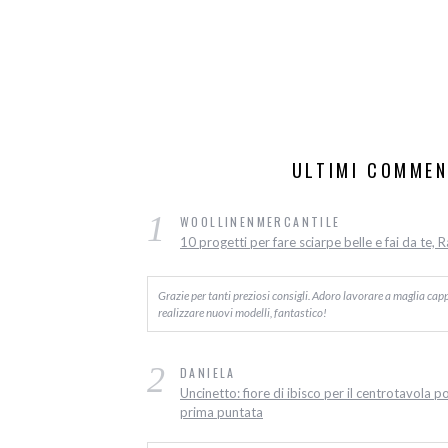
ULTIMI COMMEN
1
WOOLLINENMERCANTILE
10 progetti per fare sciarpe belle e fai da te, 
Grazie per tanti preziosi consigli. Adoro lavorare a maglia capp
realizzare nuovi modelli, fantastico!
2
DANIELA
Uncinetto: fiore di ibisco per il centrotavola p
prima puntata