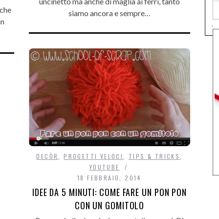
uncinetto ma anche di maglia ai ferri, tanto
 che
siamo ancora e sempre…
in
.
DECÒR
,
PROGETTI VELOCI
,
TIPS & TRICKS
,
YOUTUBE
18 FEBBRAIO, 2014
IDEE DA 5 MINUTI: COME FARE UN PON PON
CON UN GOMITOLO