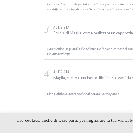
Ciao cara Grazie mille per tutto quello che posti e condividi c
che differenza c’è tra gli uncinetti per lana e quelli per cotone? 
3
ALESSIA
Scuola di Maglia: come realizzare un cappottino
ciao Monica, se guardi sullo schema tra le cuciture rosse ci sono d
infilano le zampe.
4
ALESSIA
Maglia, cucito e uncinetto: libri e accessori da
Ciao Gabriella, beata te che hai potuto partecipare :)
Uso cookies, anche di terze parti, per migliorare la tua visita. 
COPYRIGHT 2006-2023 ALESSIA SCRAP & 
4BLOG.INFO