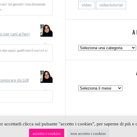
on noi! Sei geniale! Una domanda:
video
videotutorial
Io…
A
 per cani ai ferri
Argomenti:
ue spazi, quelli non li cuci e lì si
 comprare da Lidl
Archivio
Per accettarli clicca sul pulsante "accetto i cookies", per saperne di più 
CRAFT | PARTNER
DEPOSITPHOTOS
| P. IVA 01574070098 | REA
accetto i cookies
non accetto i cookies