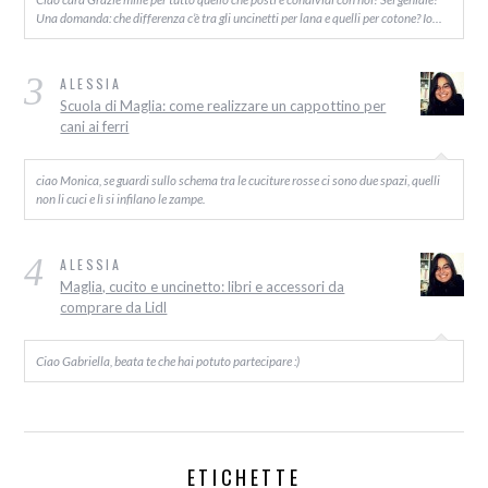
Una domanda: che differenza c’è tra gli uncinetti per lana e quelli per cotone? Io…
3
ALESSIA
Scuola di Maglia: come realizzare un cappottino per
cani ai ferri
ciao Monica, se guardi sullo schema tra le cuciture rosse ci sono due spazi, quelli
non li cuci e lì si infilano le zampe.
4
ALESSIA
Maglia, cucito e uncinetto: libri e accessori da
comprare da Lidl
Ciao Gabriella, beata te che hai potuto partecipare :)
ETICHETTE