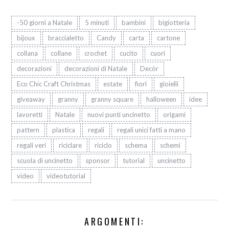
-50 giorni a Natale
5 minuti
bambini
bigiotteria
bijoux
braccialetto
Candy
carta
cartone
collana
collane
crochet
cucito
cuori
decorazioni
decorazioni di Natale
Decòr
Eco Chic Craft Christmas
estate
fiori
gioielli
giveaway
granny
granny square
halloween
idee
lavoretti
Natale
nuovi punti uncinetto
origami
pattern
plastica
regali
regali unici fatti a mano
regali veri
riciclare
riciclo
schema
schemi
scuola di uncinetto
sponsor
tutorial
uncinetto
video
videotutorial
ARGOMENTI: