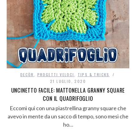
DECÒR
,
PROGETTI VELOCI
,
TIPS & TRICKS
21 LUGLIO, 2020
UNCINETTO FACILE: MATTONELLA GRANNY SQUARE
CON IL QUADRIFOGLIO
Eccomi qui con una piastrellina granny square che
avevo in mente da un sacco di tempo, sono mesi che
ho…