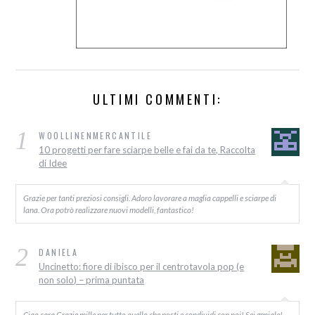
ULTIMI COMMENTI:
1
WOOLLINENMERCANTILE
10 progetti per fare sciarpe belle e fai da te, Raccolta
di Idee
Grazie per tanti preziosi consigli. Adoro lavorare a maglia cappelli e sciarpe di
lana. Ora potrò realizzare nuovi modelli, fantastico!
2
DANIELA
Uncinetto: fiore di ibisco per il centrotavola pop (e
non solo) – prima puntata
Ciao cara Grazie mille per tutto quello che posti e condividi con noi! Sei geniale!