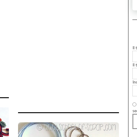
Il
Il 
In
se