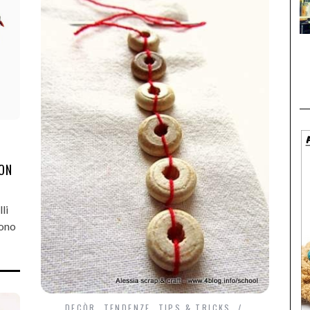
CON
li
sono
DECÒR
,
TENDENZE
,
TIPS & TRICKS