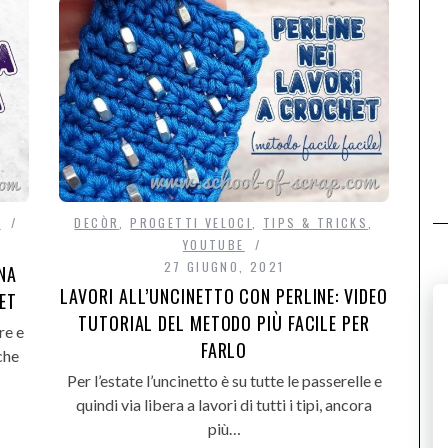
S
DECÒR
,
PROGETTI VELOCI
,
TIPS & TRICKS
,
YOUTUBE
27 GIUGNO, 2021
UNA
LAVORI ALL’UNCINETTO CON PERLINE: VIDEO
ET
TUTORIAL DEL METODO PIÙ FACILE PER
re e
FARLO
che
Per l’estate l’uncinetto è su tutte le passerelle e
quindi via libera a lavori di tutti i tipi, ancora
più…