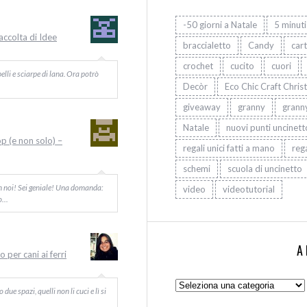
-50 giorni a Natale
5 minuti
Raccolta di Idee
braccialetto
Candy
car
crochet
cucito
cuori
elli e sciarpe di lana. Ora potrò
Decòr
Eco Chic Craft Chris
giveaway
granny
grann
Natale
nuovi punti uncinett
op (e non solo) –
regali unici fatti a mano
rega
schemi
scuola di uncinetto
on noi! Sei geniale! Una domanda:
video
videotutorial
Io…
A
 per cani ai ferri
Argomenti:
ue spazi, quelli non li cuci e lì si