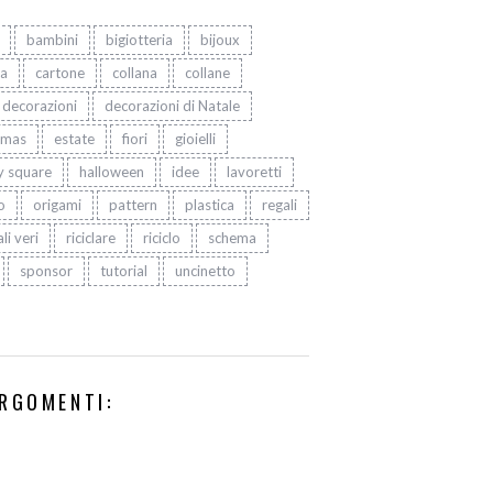
bambini
bigiotteria
bijoux
ta
cartone
collana
collane
decorazioni
decorazioni di Natale
tmas
estate
fiori
gioielli
y square
halloween
idee
lavoretti
o
origami
pattern
plastica
regali
li veri
riciclare
riciclo
schema
sponsor
tutorial
uncinetto
RGOMENTI: