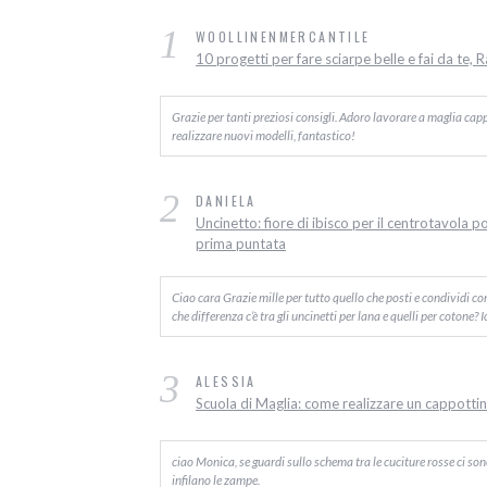
1
WOOLLINENMERCANTILE
10 progetti per fare sciarpe belle e fai da te, 
Grazie per tanti preziosi consigli. Adoro lavorare a maglia capp
realizzare nuovi modelli, fantastico!
2
DANIELA
Uncinetto: fiore di ibisco per il centrotavola p
prima puntata
Ciao cara Grazie mille per tutto quello che posti e condividi c
che differenza c’è tra gli uncinetti per lana e quelli per cotone? 
3
ALESSIA
Scuola di Maglia: come realizzare un cappottino
ciao Monica, se guardi sullo schema tra le cuciture rosse ci sono d
infilano le zampe.