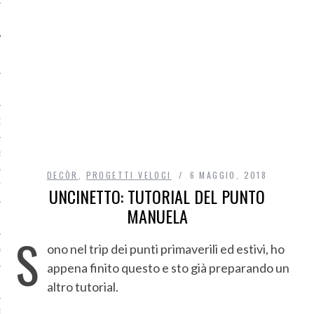
O
R
DECÒR
,
PROGETTI VELOCI
6 MAGGIO, 2018
T
UNCINETTO: TUTORIAL DEL PUNTO
MANUELA
I
S
ono nel trip dei punti primaverili ed estivi, ho
OST
appena finito questo e sto già preparando un
altro tutorial.
TA DI ACCESSO AI DATI