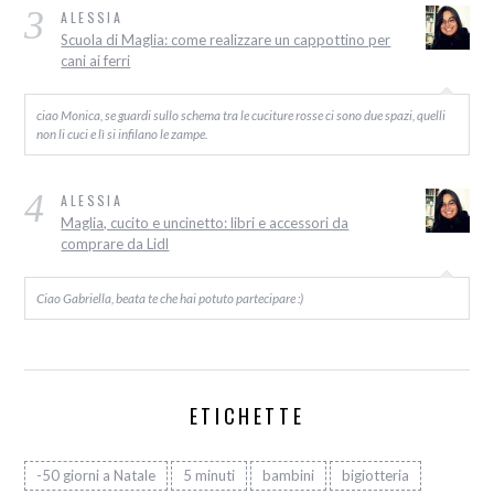
3
ALESSIA
Scuola di Maglia: come realizzare un cappottino per
cani ai ferri
ciao Monica, se guardi sullo schema tra le cuciture rosse ci sono due spazi, quelli
non li cuci e lì si infilano le zampe.
4
ALESSIA
Maglia, cucito e uncinetto: libri e accessori da
comprare da Lidl
Ciao Gabriella, beata te che hai potuto partecipare :)
ETICHETTE
-50 giorni a Natale
5 minuti
bambini
bigiotteria