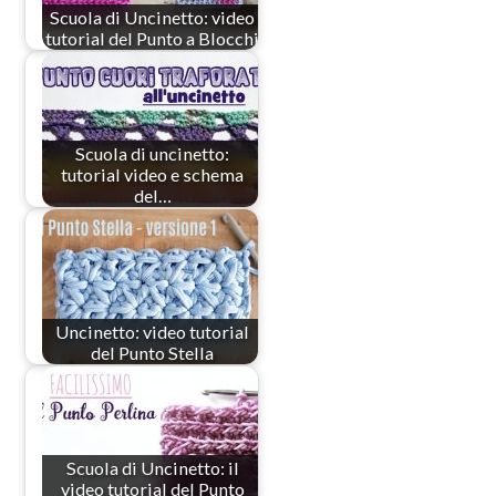
Scuola di Uncinetto: video
tutorial del Punto a Blocchi
Scuola di uncinetto:
tutorial video e schema
del…
Uncinetto: video tutorial
del Punto Stella
Scuola di Uncinetto: il
video tutorial del Punto