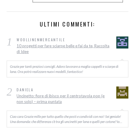
ULTIMI COMMENTI:
1
WOOLLINENMERCANTILE
10 progetti per fare sciarpe belle e fai da te, Raccolta
di Idee
Grazie per tanti preziosi consigli. Adoro lavorare a maglia cappelli e sciarpe di
lana. Ora potrò realizzare nuovi modelli, fantastico!
2
DANIELA
Uncinetto: fiore di ibisco per il centrotavola pop (e
non solo) – prima puntata
Ciao cara Grazie mille per tutto quello che posti e condividi con noi! Sei geniale!
Una domanda: che differenza c’è tra gli uncinetti per lana e quelli per cotone? Io…