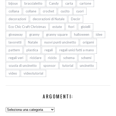
bijoux
braccialetto
Candy
carta
cartone
collana
collane
crochet
cucito
cuori
decorazioni
decorazioni di Natale
Decòr
Eco Chic Craft Christmas
estate
fiori
gioielli
giveaway
granny
granny square
halloween
idee
lavoretti
Natale
nuovi punti uncinetto
origami
pattern
plastica
regali
regali unici fatti a mano
regali veri
riciclare
riciclo
schema
schemi
scuola di uncinetto
sponsor
tutorial
uncinetto
video
videotutorial
ARGOMENTI:
Argomenti: