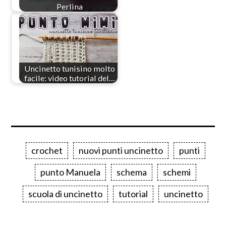
Perlina
Uncinetto tunisino molto
facile: video tutorial del…
crochet
nuovi punti uncinetto
punti
punto Manuela
schema
schemi
scuola di uncinetto
tutorial
uncinetto