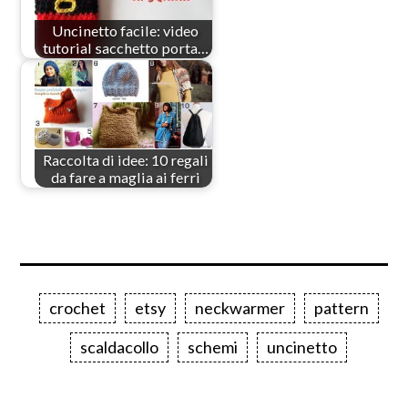
Uncinetto facile: video
tutorial sacchetto porta…
Raccolta di idee: 10 regali
da fare a maglia ai ferri
crochet
etsy
neckwarmer
pattern
scaldacollo
schemi
uncinetto