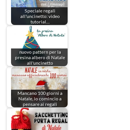
Speciale regali
all'uncinetto: video
tutorial…
nuovo pattern per la
presina albero di Natale
all'uncinetto
Mancano 100 giorni a
Natale, io comincio a
pensare ai regali