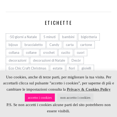
ETICHETTE
-50 giorni a Natale
5 minuti
bambini
bigiotteria
bijoux
braccialetto
Candy
carta
cartone
collana
collane
crochet
cucito
cuori
decorazioni
decorazioni di Natale
Decòr
Eco Chic Craft Christmas
estate
fiori
gioielli
giveaway
granny
granny square
halloween
idee
Uso cookies, anche di terze parti, per migliorare la tua visita. Per
accettarli clicca sul pulsante "accetto i cookies", per saperne di più e
lavoretti
Natale
nuovi punti uncinetto
origami
cambiare le impostazioni consulta la
Privacy & Cookies Policy
pattern
plastica
regali
regali unici fatti a mano
accetto i cookies
non accetto i cookies
regali veri
riciclare
riciclo
schema
schemi
P.S. Se non accetti i cookies alcune parti del sito potrebbero non
scuola di uncinetto
sponsor
tutorial
uncinetto
essere visibili.
video
videotutorial