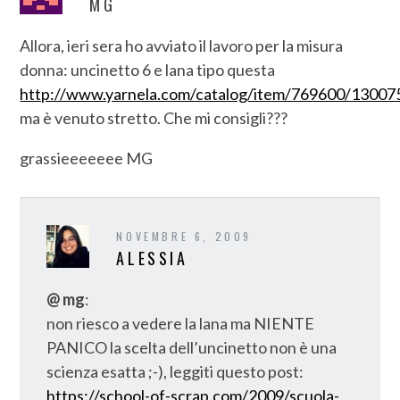
MG
Allora, ieri sera ho avviato il lavoro per la misura
donna: uncinetto 6 e lana tipo questa
http://www.yarnela.com/catalog/item/769600/13007
ma è venuto stretto. Che mi consigli???
grassieeeeeee MG
NOVEMBRE 6, 2009
ALESSIA
@ mg
:
non riesco a vedere la lana ma NIENTE
PANICO la scelta dell’uncinetto non è una
scienza esatta ;-), leggiti questo post:
https://school-of-scrap.com/2009/scuola-