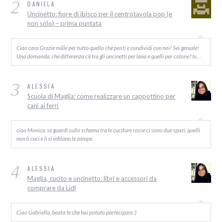
2
DANIELA
Uncinetto: fiore di ibisco per il centrotavola pop (e
non solo) – prima puntata
Ciao cara Grazie mille per tutto quello che posti e condividi con noi! Sei geniale!
Una domanda: che differenza c’è tra gli uncinetti per lana e quelli per cotone? Io…
3
ALESSIA
Scuola di Maglia: come realizzare un cappottino per
cani ai ferri
ciao Monica, se guardi sullo schema tra le cuciture rosse ci sono due spazi, quelli
non li cuci e lì si infilano le zampe.
4
ALESSIA
Maglia, cucito e uncinetto: libri e accessori da
comprare da Lidl
Ciao Gabriella, beata te che hai potuto partecipare :)