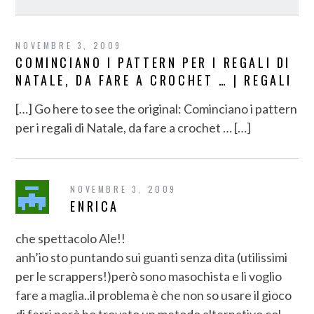
NOVEMBRE 3, 2009
COMINCIANO I PATTERN PER I REGALI DI
NATALE, DA FARE A CROCHET … | REGALI
[…] Go here to see the original: Cominciano i pattern
per i regali di Natale, da fare a crochet … […]
NOVEMBRE 3, 2009
ENRICA
che spettacolo Ale!!
anh’io sto puntando sui guanti senza dita (utilissimi
per le scrappers!)però sono masochista e li voglio
fare a maglia..il problema è che non so usare il gioco
di ferri però ho trovato un metodo alternativo col