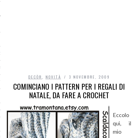
O
R
DECÒR
,
NOVITÀ
3 NOVEMBRE, 2009
T
COMINCIANO I PATTERN PER I REGALI DI
NATALE, DA FARE A CROCHET
I
OST
Eccolo
qui, il
mio
TA DI ACCESSO AI DATI