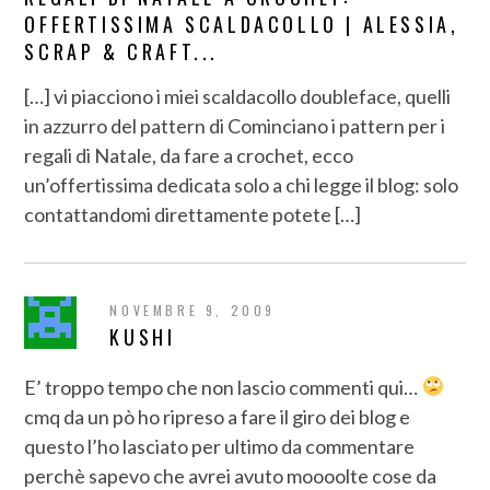
OFFERTISSIMA SCALDACOLLO | ALESSIA,
SCRAP & CRAFT...
[…] vi piacciono i miei scaldacollo doubleface, quelli
in azzurro del pattern di Cominciano i pattern per i
regali di Natale, da fare a crochet, ecco
un’offertissima dedicata solo a chi legge il blog: solo
contattandomi direttamente potete […]
NOVEMBRE 9, 2009
KUSHI
E’ troppo tempo che non lascio commenti qui…
cmq da un pò ho ripreso a fare il giro dei blog e
questo l’ho lasciato per ultimo da commentare
perchè sapevo che avrei avuto moooolte cose da