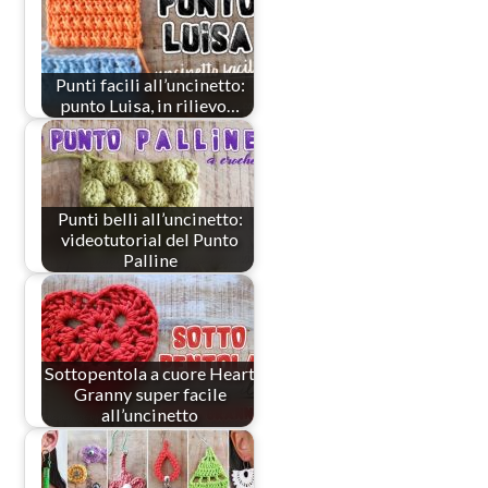
Punti facili all’uncinetto:
punto Luisa, in rilievo…
Punti belli all’uncinetto:
videotutorial del Punto
Palline
Sottopentola a cuore Heart
Granny super facile
all’uncinetto