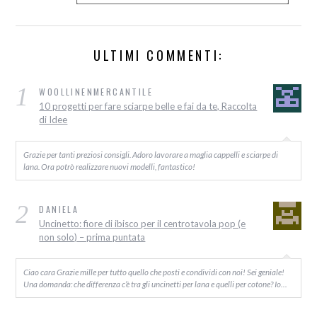
ULTIMI COMMENTI:
1
WOOLLINENMERCANTILE
10 progetti per fare sciarpe belle e fai da te, Raccolta
di Idee
Grazie per tanti preziosi consigli. Adoro lavorare a maglia cappelli e sciarpe di
lana. Ora potrò realizzare nuovi modelli, fantastico!
2
DANIELA
Uncinetto: fiore di ibisco per il centrotavola pop (e
non solo) – prima puntata
Ciao cara Grazie mille per tutto quello che posti e condividi con noi! Sei geniale!
Una domanda: che differenza c’è tra gli uncinetti per lana e quelli per cotone? Io…