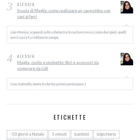
3
ALESSIA
Scuola di Maglia: come realizzare un cappottino per
cani ai ferri
ciao Monica, se guardi sullo schema tra le cuciture rosse ci sono due spazi, quelli
non li cuci e lì si infilano le zampe.
4
ALESSIA
Maglia, cucito e uncinetto: libri e accessori da
comprare da Lidl
Ciao Gabriella, beata te che hai potuto partecipare :)
ETICHETTE
-50 giorni a Natale
5 minuti
bambini
bigiotteria