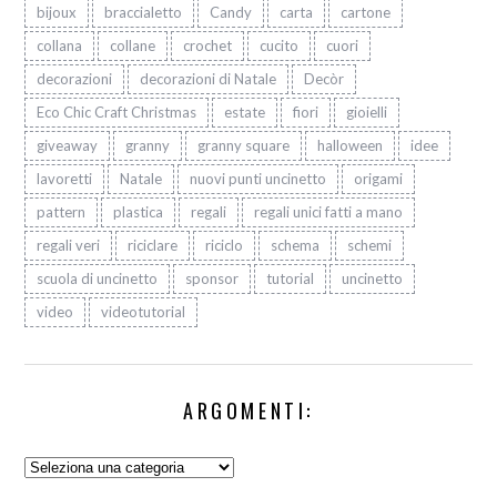
bijoux
braccialetto
Candy
carta
cartone
collana
collane
crochet
cucito
cuori
decorazioni
decorazioni di Natale
Decòr
Eco Chic Craft Christmas
estate
fiori
gioielli
giveaway
granny
granny square
halloween
idee
lavoretti
Natale
nuovi punti uncinetto
origami
pattern
plastica
regali
regali unici fatti a mano
regali veri
riciclare
riciclo
schema
schemi
scuola di uncinetto
sponsor
tutorial
uncinetto
video
videotutorial
ARGOMENTI:
Argomenti: