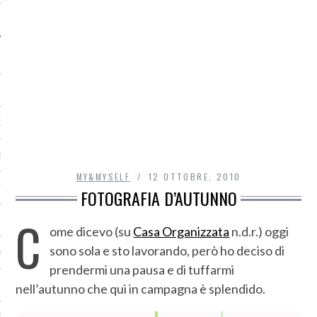
O
R
MY&MYSELF
12 OTTOBRE, 2010
T
FOTOGRAFIA D’AUTUNNO
C
I
ome dicevo (su
Casa Organizzata
n.d.r.) oggi
sono sola e sto lavorando, però ho deciso di
OST
prendermi una pausa e di tuffarmi
nell’autunno che qui in campagna è splendido.
TA DI ACCESSO AI DATI