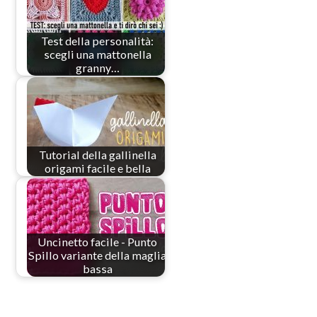
Test della personalità:
scegli una mattonella
granny…
Tutorial della gallinella
origami facile e bella
Uncinetto facile - Punto
Spillo variante della maglia
bassa