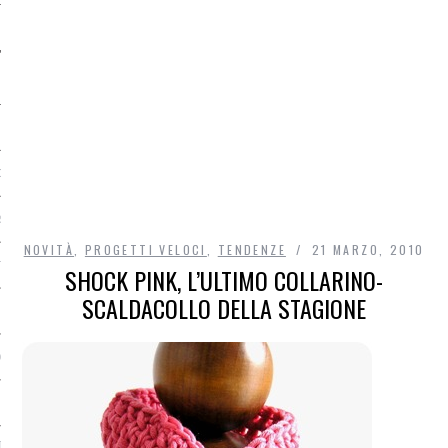
O
R
NOVITÀ
,
PROGETTI VELOCI
,
TENDENZE
21 MARZO, 2010
T
SHOCK PINK, L’ULTIMO COLLARINO-
SCALDACOLLO DELLA STAGIONE
I
OST
TA DI ACCESSO AI DATI