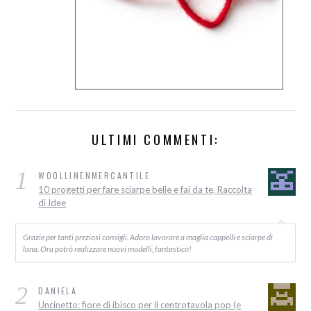
ULTIMI COMMENTI:
1
WOOLLINENMERCANTILE
10 progetti per fare sciarpe belle e fai da te, Raccolta
di Idee
Grazie per tanti preziosi consigli. Adoro lavorare a maglia cappelli e sciarpe di
lana. Ora potrò realizzare nuovi modelli, fantastico!
2
DANIELA
Uncinetto: fiore di ibisco per il centrotavola pop (e