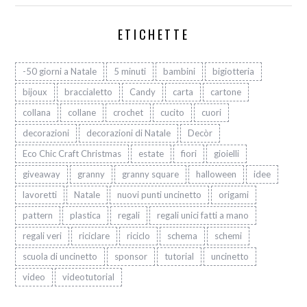
ETICHETTE
-50 giorni a Natale
5 minuti
bambini
bigiotteria
bijoux
braccialetto
Candy
carta
cartone
collana
collane
crochet
cucito
cuori
decorazioni
decorazioni di Natale
Decòr
Eco Chic Craft Christmas
estate
fiori
gioielli
giveaway
granny
granny square
halloween
idee
lavoretti
Natale
nuovi punti uncinetto
origami
pattern
plastica
regali
regali unici fatti a mano
regali veri
riciclare
riciclo
schema
schemi
scuola di uncinetto
sponsor
tutorial
uncinetto
video
videotutorial