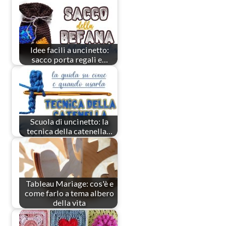
Idee facili a uncinetto:
sacco porta regali e…
Scuola di uncinetto: la
tecnica della catenella…
Tableau Mariage: cos'è e
come farlo a tema albero
della vita