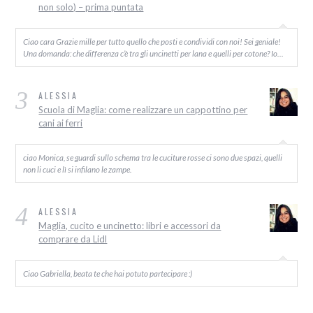
non solo) – prima puntata
Ciao cara Grazie mille per tutto quello che posti e condividi con noi! Sei geniale!
Una domanda: che differenza c’è tra gli uncinetti per lana e quelli per cotone? Io…
3
ALESSIA
Scuola di Maglia: come realizzare un cappottino per
cani ai ferri
ciao Monica, se guardi sullo schema tra le cuciture rosse ci sono due spazi, quelli
non li cuci e lì si infilano le zampe.
4
ALESSIA
Maglia, cucito e uncinetto: libri e accessori da
comprare da Lidl
Ciao Gabriella, beata te che hai potuto partecipare :)