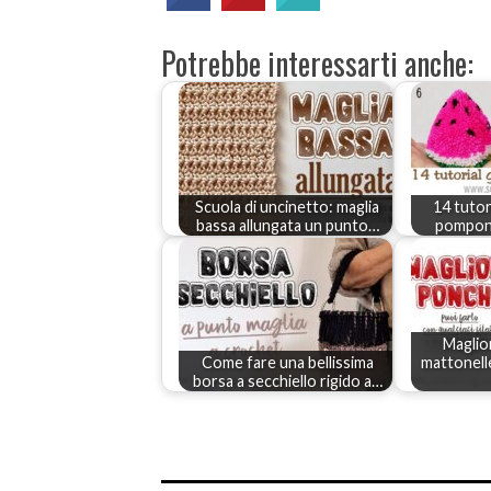
Potrebbe interessarti anche:
Scuola di uncinetto: maglia
14 tutori
bassa allungata un punto…
pompon 
Magli
Come fare una bellissima
mattonell
borsa a secchiello rigido a…