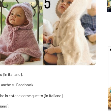
 [in italiano].
 anche su Facebook:
he in cotone come questo [in italiano].
liano].