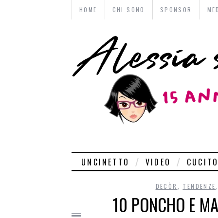
HOME
CHI SONO
SPONSOR
ME
UNCINETTO
VIDEO
CUCIT
DECÒR
,
TENDENZE
10 PONCHO E MA