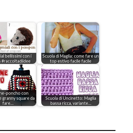
al bellissimi con i
Scuola di Maglia: come fare un
#raccoltadiidee
top estivo facile facile
one-poncho con
e granny square da
Scuola di Uncinetto: Maglia
fare…
bassa ricca, variante…