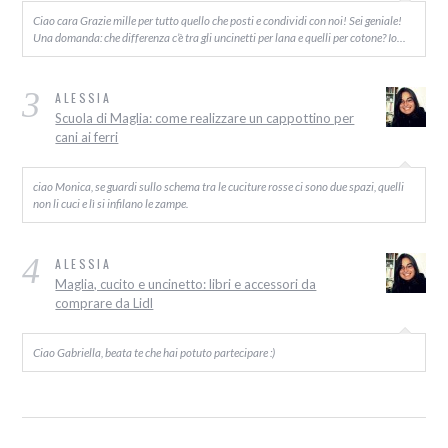
Ciao cara Grazie mille per tutto quello che posti e condividi con noi! Sei geniale!
Una domanda: che differenza c’è tra gli uncinetti per lana e quelli per cotone? Io…
3
ALESSIA
Scuola di Maglia: come realizzare un cappottino per
cani ai ferri
ciao Monica, se guardi sullo schema tra le cuciture rosse ci sono due spazi, quelli
non li cuci e lì si infilano le zampe.
4
ALESSIA
Maglia, cucito e uncinetto: libri e accessori da
comprare da Lidl
Ciao Gabriella, beata te che hai potuto partecipare :)