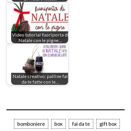
Video tutorial fuoriporta di
Natale con le pigne…
Natale creativo: palline fai
da te fatte con le…
bomboniere
box
fai da te
gift box