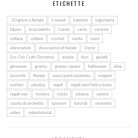
ETICHETTE
-50 giorni a Natale
5 minuti
bambini
bigiotteria
bijoux
braccialetto
Candy
carta
cartone
collana
collane
crochet
cucito
cuori
decorazioni
decorazioni di Natale
Decòr
Eco Chic Craft Christmas
estate
fiori
gioielli
giveaway
granny
granny square
halloween
idee
lavoretti
Natale
nuovi punti uncinetto
origami
pattern
plastica
regali
regali unici fatti a mano
regali veri
riciclare
riciclo
schema
schemi
scuola di uncinetto
sponsor
tutorial
uncinetto
video
videotutorial