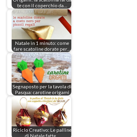
te con il coperchio da…
Natale in 1 minuto: come
fare scatoline dorate per…
Segnaposto per la tavola di
Pasqua: carotine origami
Riciclo Creativo: Le palline
di Natale fatte…