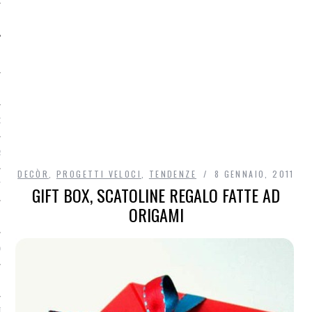
O
R
DECÒR
,
PROGETTI VELOCI
,
TENDENZE
8 GENNAIO, 2011
T
GIFT BOX, SCATOLINE REGALO FATTE AD
ORIGAMI
I
OST
TA DI ACCESSO AI DATI