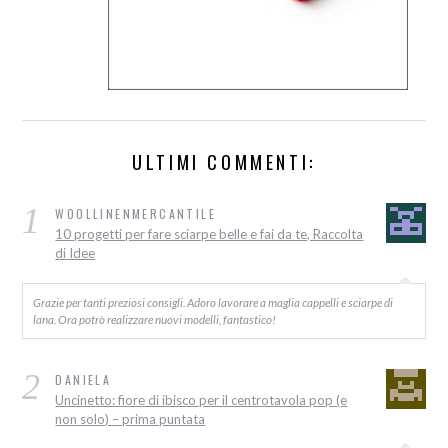
ULTIMI COMMENTI:
1
WOOLLINENMERCANTILE
10 progetti per fare sciarpe belle e fai da te, Raccolta
di Idee
Grazie per tanti preziosi consigli. Adoro lavorare a maglia cappelli e sciarpe di
lana. Ora potrò realizzare nuovi modelli, fantastico!
2
DANIELA
Uncinetto: fiore di ibisco per il centrotavola pop (e
non solo) – prima puntata