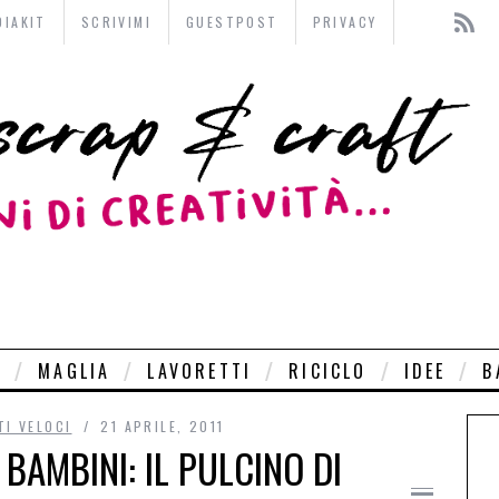
DIAKIT
SCRIVIMI
GUESTPOST
PRIVACY
O
MAGLIA
LAVORETTI
RICICLO
IDEE
B
I VELOCI
21 APRILE, 2011
 BAMBINI: IL PULCINO DI