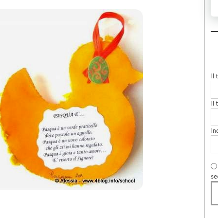
Il
Il 
In
se