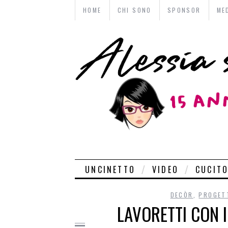
HOME
CHI SONO
SPONSOR
ME
UNCINETTO
VIDEO
CUCIT
DECÒR
,
PROGETT
LAVORETTI CON I