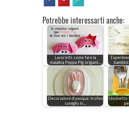
Potrebbe interessarti anche:
Lavoretti: come fare la
Esperiment
maialina Peppa Pig origami…
bambini
Decorazioni di pasqua: trofeo
Uncinetto 
coniglio in…
pe