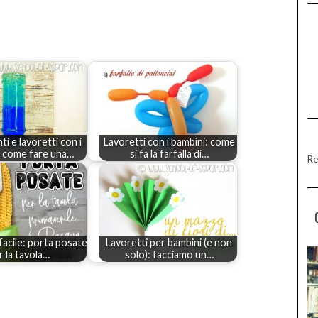
i e lavoretti con i
Lavoretti con i bambini: come
: come fare una…
si fa la farfalla di…
Re
facile: porta posate
Lavoretti per bambini (e non
r la tavola…
solo): facciamo un…