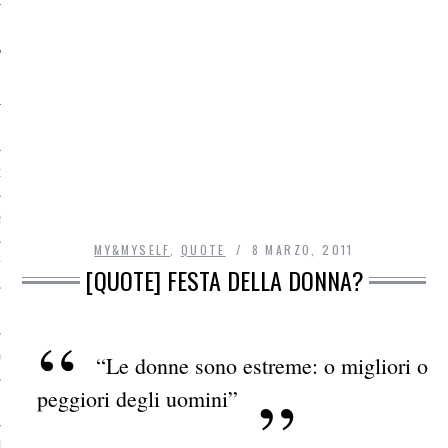
O
R
MY&MYSELF
,
QUOTE
8 MARZO, 2011
T
[QUOTE] FESTA DELLA DONNA?
I
OST
“Le donne sono estreme: o migliori o
peggiori degli uomini”
TA DI ACCESSO AI DATI