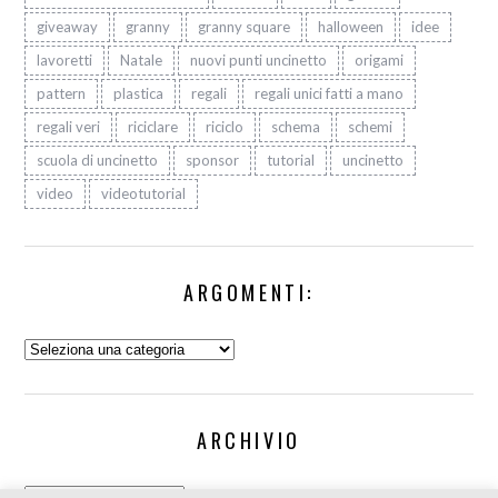
giveaway
granny
granny square
halloween
idee
lavoretti
Natale
nuovi punti uncinetto
origami
pattern
plastica
regali
regali unici fatti a mano
regali veri
riciclare
riciclo
schema
schemi
scuola di uncinetto
sponsor
tutorial
uncinetto
video
videotutorial
ARGOMENTI:
Argomenti:
ARCHIVIO
Archivio