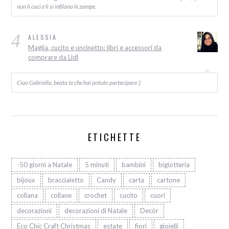
non li cuci e lì si infilano le zampe.
4
ALESSIA
Maglia, cucito e uncinetto: libri e accessori da
comprare da Lidl
Ciao Gabriella, beata te che hai potuto partecipare :)
ETICHETTE
-50 giorni a Natale
5 minuti
bambini
bigiotteria
bijoux
braccialetto
Candy
carta
cartone
collana
collane
crochet
cucito
cuori
decorazioni
decorazioni di Natale
Decòr
Eco Chic Craft Christmas
estate
fiori
gioielli