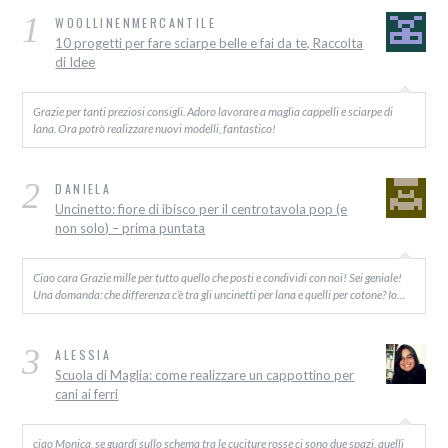
1
WOOLLINENMERCANTILE
10 progetti per fare sciarpe belle e fai da te, Raccolta
di Idee
Grazie per tanti preziosi consigli. Adoro lavorare a maglia cappelli e sciarpe di
lana. Ora potrò realizzare nuovi modelli, fantastico!
2
DANIELA
Uncinetto: fiore di ibisco per il centrotavola pop (e
non solo) – prima puntata
Ciao cara Grazie mille per tutto quello che posti e condividi con noi! Sei geniale!
Una domanda: che differenza c’è tra gli uncinetti per lana e quelli per cotone? Io…
3
ALESSIA
Scuola di Maglia: come realizzare un cappottino per
cani ai ferri
ciao Monica, se guardi sullo schema tra le cuciture rosse ci sono due spazi, quelli