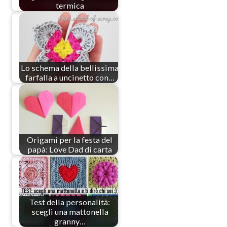
termica
Lo schema della bellissima
farfalla a uncinetto con…
Origami per la festa del
papà: Love Dad di carta
Test della personalità:
scegli una mattonella
granny…