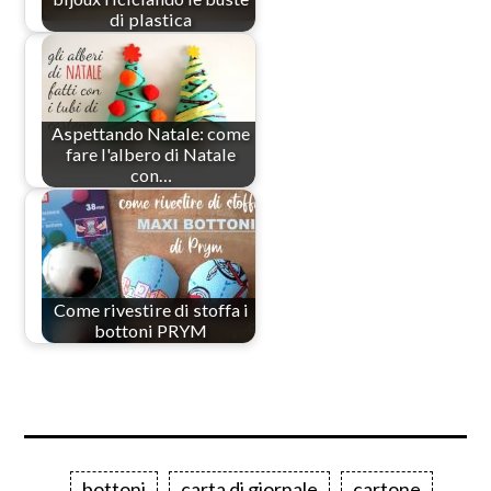
di plastica
Aspettando Natale: come
fare l'albero di Natale
con…
Come rivestire di stoffa i
bottoni PRYM
bottoni
carta di giornale
cartone