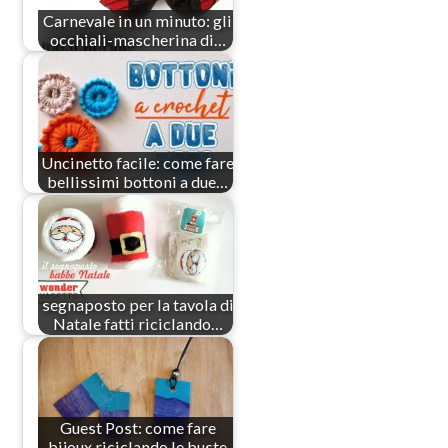
Carnevale in un minuto: gli
occhiali-mascherina di…
Uncinetto facile: come fare
bellissimi bottoni a due…
segnaposto per la tavola di
Natale fatti riciclando…
Guest Post: come fare
bijoux riciclando le buste