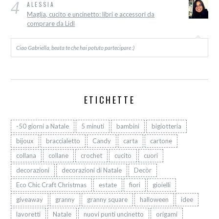
4
ALESSIA
Maglia, cucito e uncinetto: libri e accessori da
comprare da Lidl
Ciao Gabriella, beata te che hai potuto partecipare :)
ETICHETTE
-50 giorni a Natale
5 minuti
bambini
bigiotteria
bijoux
braccialetto
Candy
carta
cartone
collana
collane
crochet
cucito
cuori
decorazioni
decorazioni di Natale
Decòr
Eco Chic Craft Christmas
estate
fiori
gioielli
giveaway
granny
granny square
halloween
idee
lavoretti
Natale
nuovi punti uncinetto
origami