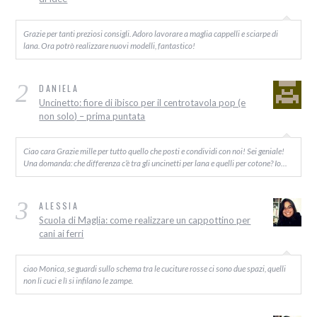
Grazie per tanti preziosi consigli. Adoro lavorare a maglia cappelli e sciarpe di
lana. Ora potrò realizzare nuovi modelli, fantastico!
2
DANIELA
Uncinetto: fiore di ibisco per il centrotavola pop (e
non solo) – prima puntata
Ciao cara Grazie mille per tutto quello che posti e condividi con noi! Sei geniale!
Una domanda: che differenza c’è tra gli uncinetti per lana e quelli per cotone? Io…
3
ALESSIA
Scuola di Maglia: come realizzare un cappottino per
cani ai ferri
ciao Monica, se guardi sullo schema tra le cuciture rosse ci sono due spazi, quelli
non li cuci e lì si infilano le zampe.