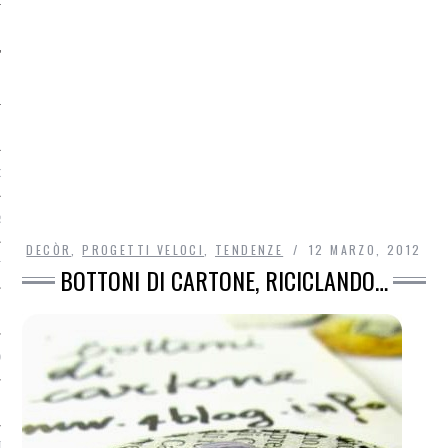
O
R
DECÒR
,
PROGETTI VELOCI
,
TENDENZE
12 MARZO, 2012
T
BOTTONI DI CARTONE, RICICLANDO…
I
OST
TA DI ACCESSO AI DATI