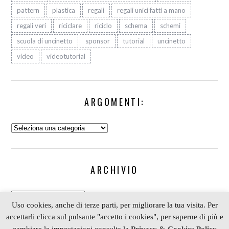
pattern
plastica
regali
regali unici fatti a mano
regali veri
riciclare
riciclo
schema
schemi
scuola di uncinetto
sponsor
tutorial
uncinetto
video
videotutorial
ARGOMENTI:
Argomenti:
ARCHIVIO
Archivio
Uso cookies, anche di terze parti, per migliorare la tua visita. Per
accettarli clicca sul pulsante "accetto i cookies", per saperne di più e
cambiare le impostazioni consulta la
Privacy & Cookies Policy