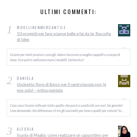
ULTIMI COMMENTI:
1
WOOLLINENMERCANTILE
10 progetti per fare sciarpe belle e fai da te, Raccolta
di Idee
Grazie per tanti preziosi consigli. Adoro lavorare a maglia cappelli e sciarpe di
lana. Ora potrò realizzare nuovi modelli, fantastico!
2
DANIELA
Uncinetto: fiore di ibisco per il centrotavola pop (e
non solo) – prima puntata
Ciao cara Grazie mille per tutto quello che posti e condividi con noi! Sei geniale!
Una domanda: che differenza c’è tra gli uncinetti per lana e quelli per cotone? Io…
3
ALESSIA
Scuola di Maglia: come realizzare un cappottino per