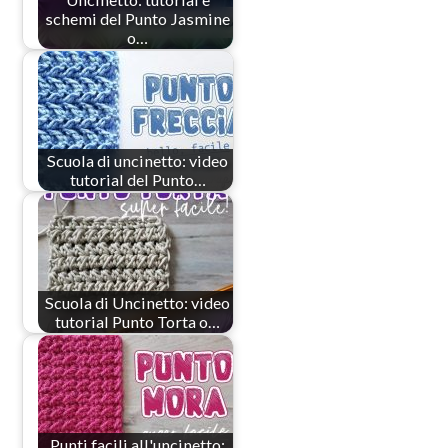
schemi del Punto Jasmine
o…
Scuola di uncinetto: video
tutorial del Punto…
Scuola di Uncinetto: video
tutorial Punto Torta o…
Punti facili all'uncinetto: