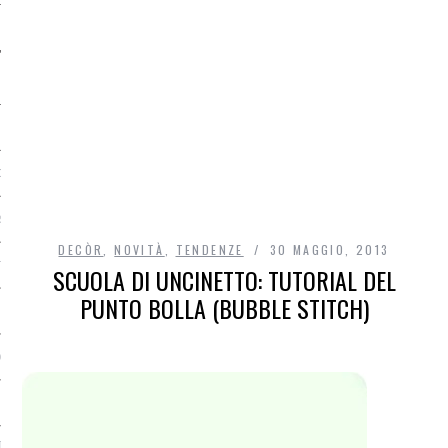
O
R
DECÒR
,
NOVITÀ
,
TENDENZE
30 MAGGIO, 2013
T
SCUOLA DI UNCINETTO: TUTORIAL DEL
PUNTO BOLLA (BUBBLE STITCH)
I
OST
TA DI ACCESSO AI DATI