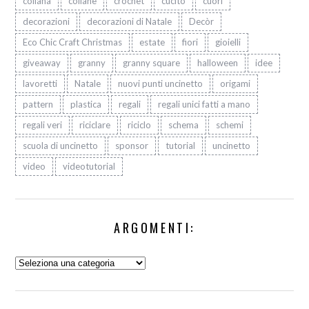
collana
collane
crochet
cucito
cuori
decorazioni
decorazioni di Natale
Decòr
Eco Chic Craft Christmas
estate
fiori
gioielli
giveaway
granny
granny square
halloween
idee
lavoretti
Natale
nuovi punti uncinetto
origami
pattern
plastica
regali
regali unici fatti a mano
regali veri
riciclare
riciclo
schema
schemi
scuola di uncinetto
sponsor
tutorial
uncinetto
video
videotutorial
ARGOMENTI:
Argomenti: