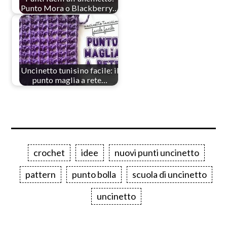
Punto Mora o Blackberry…
Uncinetto tunisino facile: il
punto maglia a rete…
crochet
idee
nuovi punti uncinetto
pattern
punto bolla
scuola di uncinetto
uncinetto