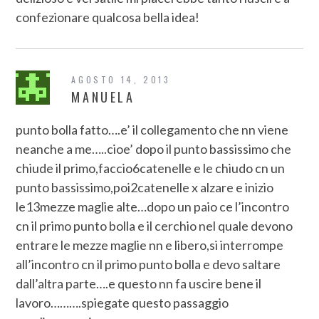
confezionare qualcosa bella idea!
AGOSTO 14, 2013
MANUELA
punto bolla fatto….e’ il collegamento che nn viene
neanche a me…..cioe’ dopo il punto bassissimo che
chiude il primo,faccio6catenelle e le chiudo cn un
punto bassissimo,poi2catenelle x alzare e inizio
le13mezze maglie alte…dopo un paio ce l’incontro
cn il primo punto bolla e il cerchio nel quale devono
entrare le mezze maglie nn e libero,si interrompe
all’incontro cn il primo punto bolla e devo saltare
dall’altra parte….e questo nn fa uscire bene il
lavoro……….spiegate questo passaggio