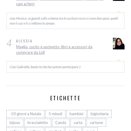
cani ai ferri
ciao Monica, se guardi sullo schema tra le cuciture rosse ci sono due spazi, quelli
non li cuci e lì si infilano le zampe.
4
ALESSIA
Maglia, cucito e uncinetto: libri e accessori da
comprare da Lidl
Ciao Gabriella, beata te che hai potuto partecipare :)
ETICHETTE
-50 giorni a Natale
5 minuti
bambini
bigiotteria
bijoux
braccialetto
Candy
carta
cartone