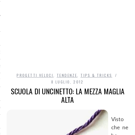
O
R
PROGETTI VELOCI
,
TENDENZE
,
TIPS & TRICKS
T
8 LUGLIO, 2012
SCUOLA DI UNCINETTO: LA MEZZA MAGLIA
I
ALTA
OST
Visto
che ne
TA DI ACCESSO AI DATI