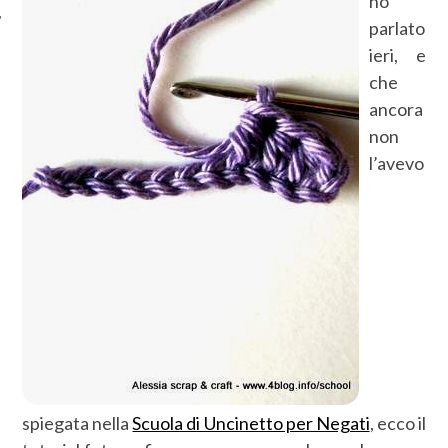
ho
parlato
ieri, e
che
ancora
non
l’avevo
spiegata nella
Scuola di Uncinetto per Negati
, ecco il