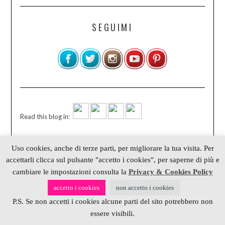
SEGUIMI
Read this blog in:
Uso cookies, anche di terze parti, per migliorare la tua visita. Per
CHI C’È DIETRO LO SCHERMO
accettarli clicca sul pulsante "accetto i cookies", per saperne di più e
cambiare le impostazioni consulta la
Privacy & Cookies Policy
Alessia scrap & craft è un progetto di
accetto i cookies
non accetto i cookies
Alessia Gribaudi
,
P.S. Se non accetti i cookies alcune parti del sito potrebbero non
autrice, blogger, crochet designer e
Social Media Specialist
essere visibili.
Scrivimi su: