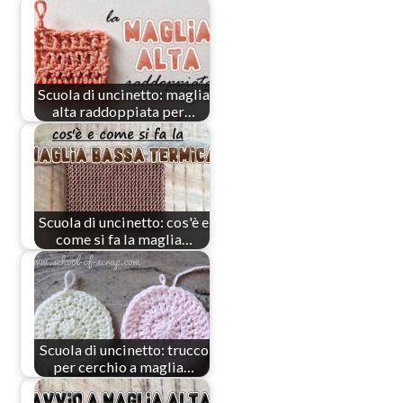
Scuola di uncinetto: maglia
alta raddoppiata per…
Scuola di uncinetto: cos'è e
come si fa la maglia…
Scuola di uncinetto: trucco
per cerchio a maglia…