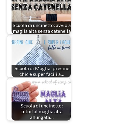
Scuola di uncinetto: avvio a
maglia alta senza catenella
Scuola di Maglia: presine
chic e super facili a…
Scuola di uncinetto:
tutorial maglia alta
allungata…