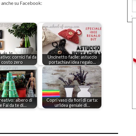
 anche su Facebook:
.
ativo: cornici fai da
Uncinetto facile: astuccio
a costo zero
portachiavi idea regalo…
reativo: albero di
Copri vaso da fiori di carta:
e Fai da te di…
un'idea geniale di…