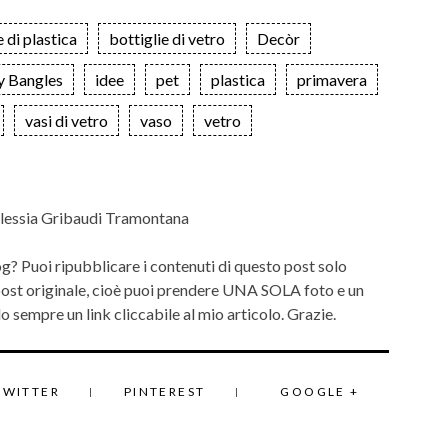
e di plastica
bottiglie di vetro
Decòr
y Bangles
idee
pet
plastica
primavera
vasi di vetro
vaso
vetro
lessia Gribaudi Tramontana
og? Puoi ripubblicare i contenuti di questo post solo
 post originale, cioè puoi prendere UNA SOLA foto e un
 sempre un link cliccabile al mio articolo. Grazie.
TWITTER
PINTEREST
GOOGLE +