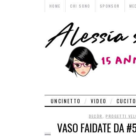
HOME
CHI SONO
SPONSOR
ME
UNCINETTO
VIDEO
CUCIT
DECÒR
,
PROGETTI VEL
VASO FAIDATE DA #5