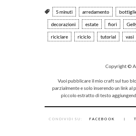
5 minuti
arredamento
bottigli
decorazioni
estate
fiori
Gell
riciclare
riciclo
tutorial
vasi
Copyright © A
Vuoi pubblicare il mio craft sul tuo bl
parzialmente e solo inserendo un link al
piccolo estratto di testo aggiungendo
CONDIVIDI SU:
FACEBOOK