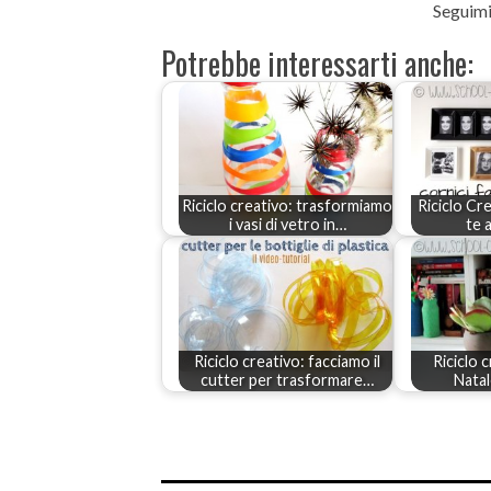
Seguimi
Potrebbe interessarti anche:
Riciclo creativo: trasformiamo
Riciclo Cre
i vasi di vetro in…
te 
Riciclo creativo: facciamo il
Riciclo c
cutter per trasformare…
Natal