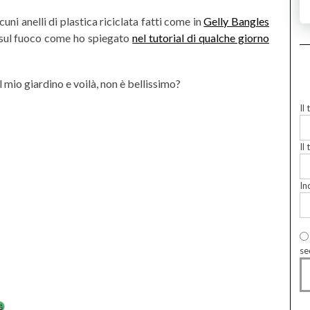
cuni anelli di plastica riciclata fatti come in
Gelly Bangles
o sul fuoco come ho spiegato
nel tutorial di qualche giorno
 mio giardino e voilà, non è bellissimo?
Il
Il 
In
se