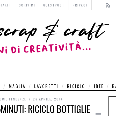
DIAKIT
SCRIVIMI
GUESTPOST
PRIVACY
O
MAGLIA
LAVORETTI
RICICLO
IDEE
B
OCI
,
TENDENZE
26 APRILE, 2014
MINUTI: RICICLO BOTTIGLIE