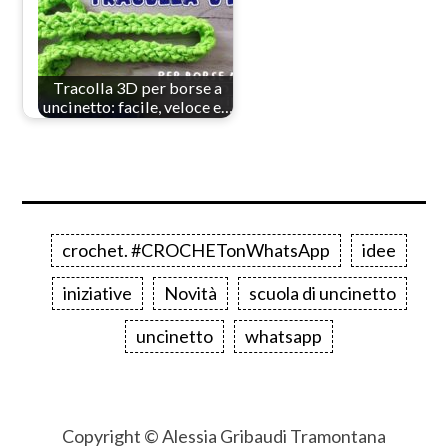
Tracolla 3D per borse a
uncinetto: facile, veloce e…
crochet. #CROCHETonWhatsApp
idee
iniziative
Novità
scuola di uncinetto
uncinetto
whatsapp
Copyright © Alessia Gribaudi Tramontana