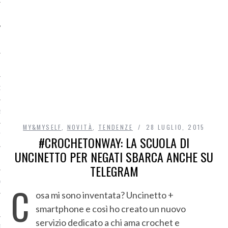
O
R
MY&MYSELF
,
NOVITÀ
,
TENDENZE
28 LUGLIO, 2015
T
#CROCHETONWAY: LA SCUOLA DI
UNCINETTO PER NEGATI SBARCA ANCHE SU
I
TELEGRAM
OST
C
osa mi sono inventata? Uncinetto +
smartphone e così ho creato un nuovo
servizio dedicato a chi ama crochet e
TA DI ACCESSO AI DATI