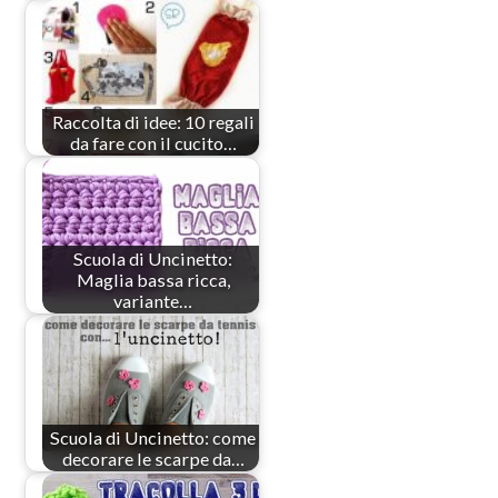
Raccolta di idee: 10 regali
da fare con il cucito…
Scuola di Uncinetto:
Maglia bassa ricca,
variante…
Scuola di Uncinetto: come
decorare le scarpe da…