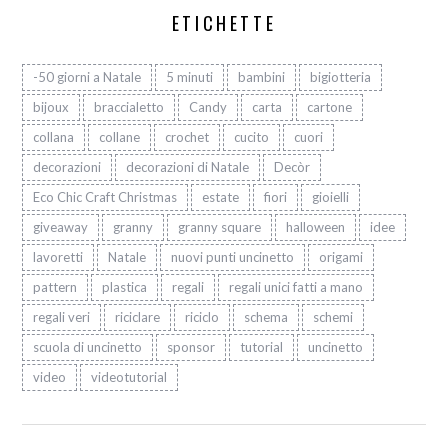
ETICHETTE
-50 giorni a Natale
5 minuti
bambini
bigiotteria
bijoux
braccialetto
Candy
carta
cartone
collana
collane
crochet
cucito
cuori
decorazioni
decorazioni di Natale
Decòr
Eco Chic Craft Christmas
estate
fiori
gioielli
giveaway
granny
granny square
halloween
idee
lavoretti
Natale
nuovi punti uncinetto
origami
pattern
plastica
regali
regali unici fatti a mano
regali veri
riciclare
riciclo
schema
schemi
scuola di uncinetto
sponsor
tutorial
uncinetto
video
videotutorial