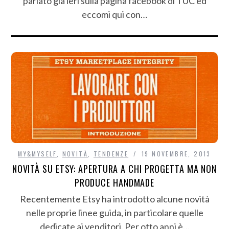
parlato già ieri sulla pagina facebook di TUC ed
eccomi qui con…
MY&MYSELF
,
NOVITÀ
,
TENDENZE
19 NOVEMBRE, 2013
NOVITÀ SU ETSY: APERTURA A CHI PROGETTA MA NON
PRODUCE HANDMADE
Recentemente Etsy ha introdotto alcune novità
nelle proprie linee guida, in particolare quelle
dedicate ai venditori. Per otto anni è…