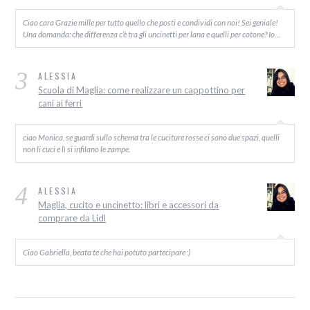
Ciao cara Grazie mille per tutto quello che posti e condividi con noi! Sei geniale!
Una domanda: che differenza c’è tra gli uncinetti per lana e quelli per cotone? Io…
3
ALESSIA
Scuola di Maglia: come realizzare un cappottino per
cani ai ferri
ciao Monica, se guardi sullo schema tra le cuciture rosse ci sono due spazi, quelli
non li cuci e lì si infilano le zampe.
4
ALESSIA
Maglia, cucito e uncinetto: libri e accessori da
comprare da Lidl
Ciao Gabriella, beata te che hai potuto partecipare :)