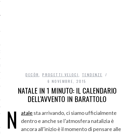
O
R
DECÒR
,
PROGETTI VELOCI
,
TENDENZE
T
6 NOVEMBRE, 2015
NATALE IN 1 MINUTO: IL CALENDARIO
I
DELL’AVVENTO IN BARATTOLO
N
OST
atale
sta arrivando, ci siamo ufficialmente
dentro e anche se l’atmosfera natalizia è
ancora all’inizio è il momento di pensare alle
TA DI ACCESSO AI DATI