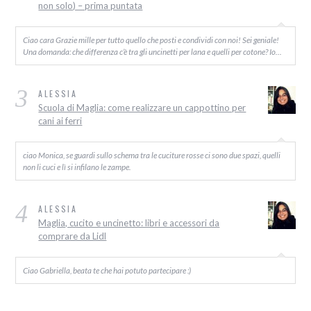
non solo) – prima puntata
Ciao cara Grazie mille per tutto quello che posti e condividi con noi! Sei geniale!
Una domanda: che differenza c’è tra gli uncinetti per lana e quelli per cotone? Io…
3
ALESSIA
Scuola di Maglia: come realizzare un cappottino per
cani ai ferri
ciao Monica, se guardi sullo schema tra le cuciture rosse ci sono due spazi, quelli
non li cuci e lì si infilano le zampe.
4
ALESSIA
Maglia, cucito e uncinetto: libri e accessori da
comprare da Lidl
Ciao Gabriella, beata te che hai potuto partecipare :)