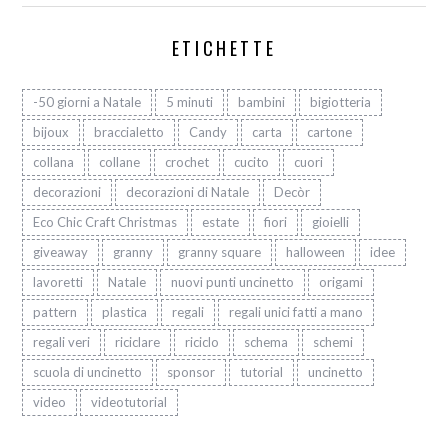
ETICHETTE
-50 giorni a Natale
5 minuti
bambini
bigiotteria
bijoux
braccialetto
Candy
carta
cartone
collana
collane
crochet
cucito
cuori
decorazioni
decorazioni di Natale
Decòr
Eco Chic Craft Christmas
estate
fiori
gioielli
giveaway
granny
granny square
halloween
idee
lavoretti
Natale
nuovi punti uncinetto
origami
pattern
plastica
regali
regali unici fatti a mano
regali veri
riciclare
riciclo
schema
schemi
scuola di uncinetto
sponsor
tutorial
uncinetto
video
videotutorial