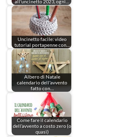
all'uncinetto 2023, ogni…
Uncinetto facile: video
tutorial portapenne con…
Albero di Natale
calendario dell'avvento
fatto con…
Come fare il calendario
dell’avvento a costo zero (o
quasi)