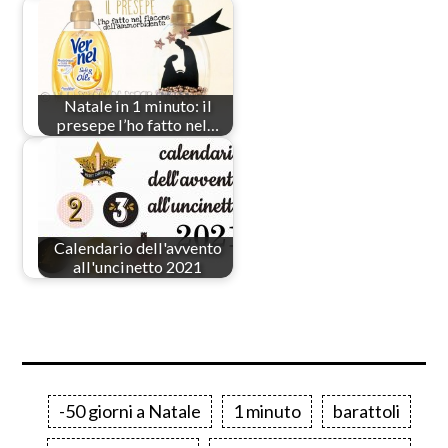
Natale in 1 minuto: il
presepe l’ho fatto nel…
Calendario dell'avvento
all'uncinetto 2021
-50 giorni a Natale
1 minuto
barattoli