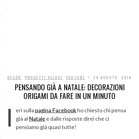
O
R
DECÒR
,
PROGETTI VELOCI
,
YOUTUBE
20 AGOSTO, 2016
T
PENSANDO GIÀ A NATALE: DECORAZIONI
ORIGAMI DA FARE IN UN MINUTO
I
I
eri sulla
pagina Facebook
ho chiesto chi pensa
OST
già al
Natale
e dalle risposte direi che ci
pensiamo già quasi tutte!
TA DI ACCESSO AI DATI