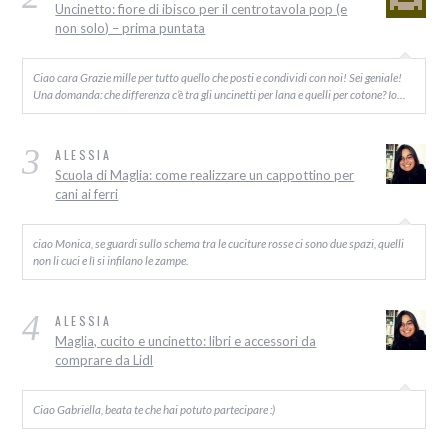
Uncinetto: fiore di ibisco per il centrotavola pop (e
non solo) – prima puntata
Ciao cara Grazie mille per tutto quello che posti e condividi con noi! Sei geniale!
Una domanda: che differenza c’è tra gli uncinetti per lana e quelli per cotone? Io…
3
ALESSIA
Scuola di Maglia: come realizzare un cappottino per
cani ai ferri
ciao Monica, se guardi sullo schema tra le cuciture rosse ci sono due spazi, quelli
non li cuci e lì si infilano le zampe.
4
ALESSIA
Maglia, cucito e uncinetto: libri e accessori da
comprare da Lidl
Ciao Gabriella, beata te che hai potuto partecipare :)