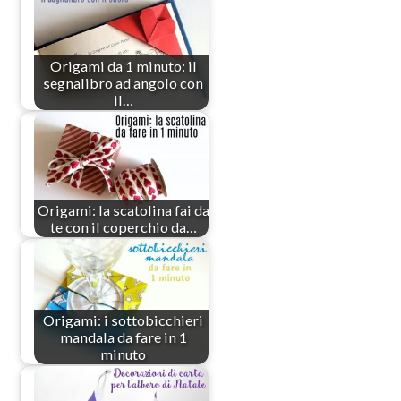
Origami da 1 minuto: il
segnalibro ad angolo con
il…
Origami: la scatolina fai da
te con il coperchio da…
Origami: i sottobicchieri
mandala da fare in 1
minuto