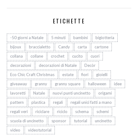
ETICHETTE
-50 giorni a Natale
5 minuti
bambini
bigiotteria
bijoux
braccialetto
Candy
carta
cartone
collana
collane
crochet
cucito
cuori
decorazioni
decorazioni di Natale
Decòr
Eco Chic Craft Christmas
estate
fiori
gioielli
giveaway
granny
granny square
halloween
idee
lavoretti
Natale
nuovi punti uncinetto
origami
pattern
plastica
regali
regali unici fatti a mano
regali veri
riciclare
riciclo
schema
schemi
scuola di uncinetto
sponsor
tutorial
uncinetto
video
videotutorial