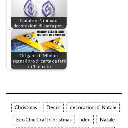
Natale in 1 minuto:
decorazioni di carta per…
Origami: il Minion-
segnalibro di carta da fare
in 1 minuto
Christmas
Decòr
decorazioni di Natale
Eco Chic Craft Christmas
idee
Natale