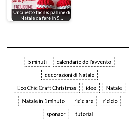
Uncinetto facile: palline di
Natale da fare in 5…
5 minuti
calendario dell'avvento
decorazioni di Natale
Eco Chic Craft Christmas
idee
Natale
Natale in 1 minuto
riciclare
riciclo
sponsor
tutorial