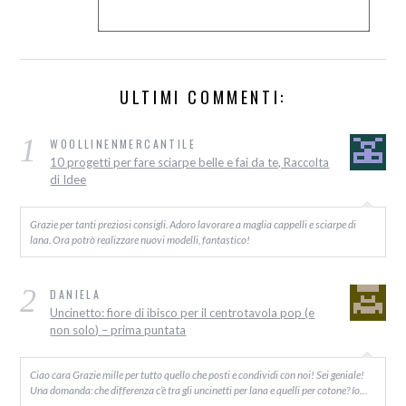
ULTIMI COMMENTI:
1
WOOLLINENMERCANTILE
10 progetti per fare sciarpe belle e fai da te, Raccolta
di Idee
Grazie per tanti preziosi consigli. Adoro lavorare a maglia cappelli e sciarpe di
lana. Ora potrò realizzare nuovi modelli, fantastico!
2
DANIELA
Uncinetto: fiore di ibisco per il centrotavola pop (e
non solo) – prima puntata
Ciao cara Grazie mille per tutto quello che posti e condividi con noi! Sei geniale!
Una domanda: che differenza c’è tra gli uncinetti per lana e quelli per cotone? Io…