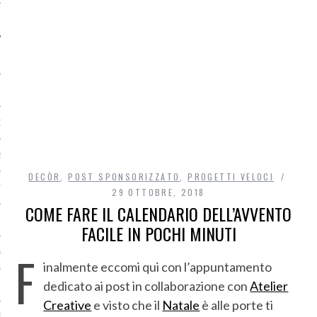
O
R
DECÒR
,
POST SPONSORIZZATO
,
PROGETTI VELOCI
T
29 OTTOBRE, 2018
COME FARE IL CALENDARIO DELL’AVVENTO
I
FACILE IN POCHI MINUTI
F
OST
inalmente eccomi qui con l’appuntamento
dedicato ai post in collaborazione con
Atelier
Creative
e visto che il
Natale
è alle porte ti
TA DI ACCESSO AI DATI