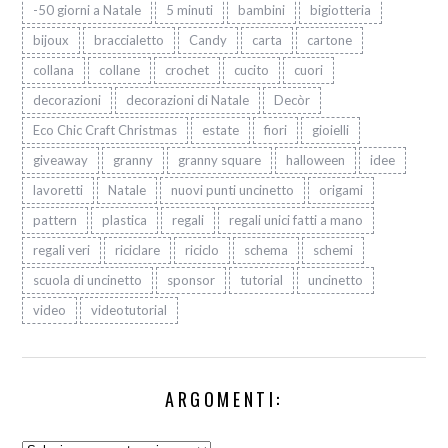
-50 giorni a Natale
5 minuti
bambini
bigiotteria
bijoux
braccialetto
Candy
carta
cartone
collana
collane
crochet
cucito
cuori
decorazioni
decorazioni di Natale
Decòr
Eco Chic Craft Christmas
estate
fiori
gioielli
giveaway
granny
granny square
halloween
idee
lavoretti
Natale
nuovi punti uncinetto
origami
pattern
plastica
regali
regali unici fatti a mano
regali veri
riciclare
riciclo
schema
schemi
scuola di uncinetto
sponsor
tutorial
uncinetto
video
videotutorial
ARGOMENTI: