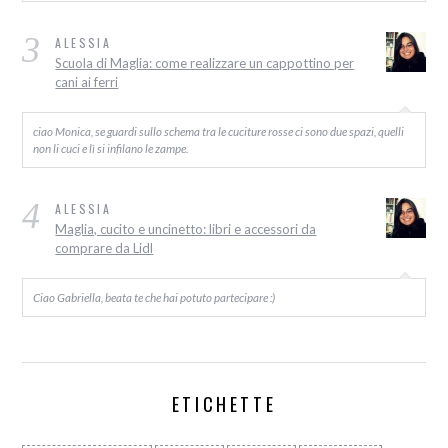
3
ALESSIA
Scuola di Maglia: come realizzare un cappottino per
cani ai ferri
ciao Monica, se guardi sullo schema tra le cuciture rosse ci sono due spazi, quelli
non li cuci e lì si infilano le zampe.
4
ALESSIA
Maglia, cucito e uncinetto: libri e accessori da
comprare da Lidl
Ciao Gabriella, beata te che hai potuto partecipare :)
ETICHETTE