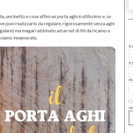
a, uncinetto e cose affini un porta aghi è utilissimo e, se
ve puoi realizzarlo da regalare, rigorosamente senza aghi
galare) ma magari abbinato ad un set di fili da ricamo o
cui siamo innamorate.
Il
Il 
In
se