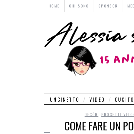
HOME
CHI SONO
SPONSOR
ME
UNCINETTO
VIDEO
CUCIT
DECÒR
,
PROGETTI VELO
COME FARE UN PO