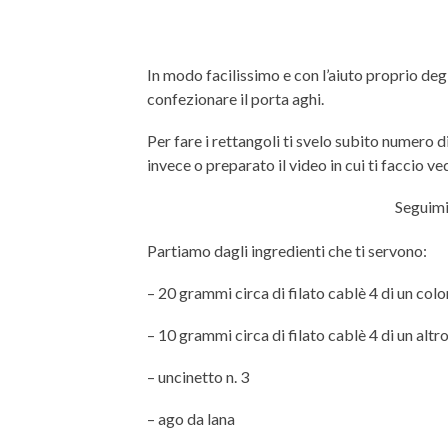
In modo facilissimo e con l’aiuto proprio degli
confezionare il porta aghi.
Per fare i rettangoli ti svelo subito numero 
invece o preparato il video in cui ti faccio
Seguimi
Partiamo dagli ingredienti che ti servono:
– 20 grammi circa di filato cablè 4 di un colo
– 10 grammi circa di filato cablè 4 di un altr
– uncinetto n. 3
– ago da lana