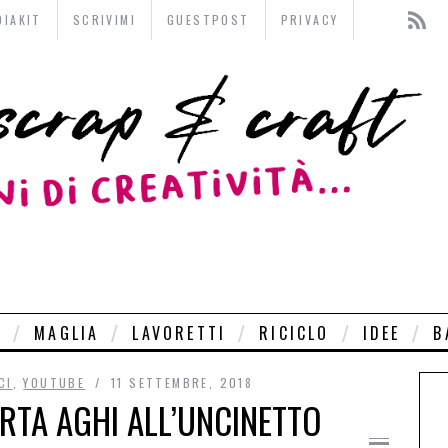
DIAKIT
SCRIVIMI
GUESTPOST
PRIVACY
O
MAGLIA
LAVORETTI
RICICLO
IDEE
B
CI
,
YOUTUBE
11 SETTEMBRE, 2018
RTA AGHI ALL’UNCINETTO