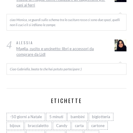
cani ai ferri
ciao Monica, se guardi sullo schema tra le cuciture rosse ci sono due spazi, quelli
non li cuci e lì si infilano le zampe.
4
ALESSIA
Maglia, cucito e uncinetto: libri e accessori da
comprare da Lidl
Ciao Gabriella, beata te che hai potuto partecipare :)
ETICHETTE
-50 giorni a Natale
5 minuti
bambini
bigiotteria
bijoux
braccialetto
Candy
carta
cartone