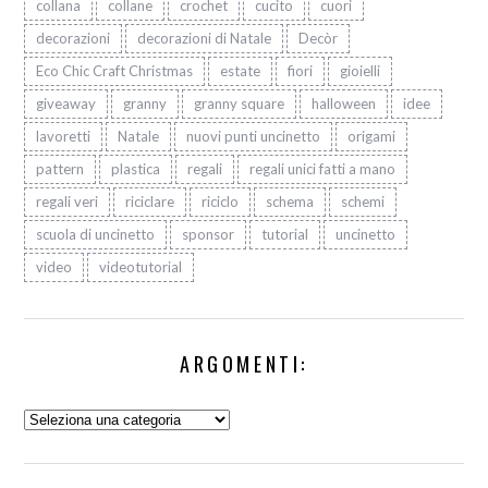
collana
collane
crochet
cucito
cuori
decorazioni
decorazioni di Natale
Decòr
Eco Chic Craft Christmas
estate
fiori
gioielli
giveaway
granny
granny square
halloween
idee
lavoretti
Natale
nuovi punti uncinetto
origami
pattern
plastica
regali
regali unici fatti a mano
regali veri
riciclare
riciclo
schema
schemi
scuola di uncinetto
sponsor
tutorial
uncinetto
video
videotutorial
ARGOMENTI:
Argomenti: