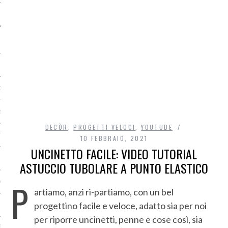
O
R
DECÒR
,
PROGETTI VELOCI
,
YOUTUBE
T
10 FEBBRAIO, 2021
UNCINETTO FACILE: VIDEO TUTORIAL
I
ASTUCCIO TUBOLARE A PUNTO ELASTICO
P
OST
artiamo, anzi ri-partiamo, con un bel
progettino facile e veloce, adatto sia per noi
per riporre uncinetti, penne e cose così, sia
TA DI ACCESSO AI DATI