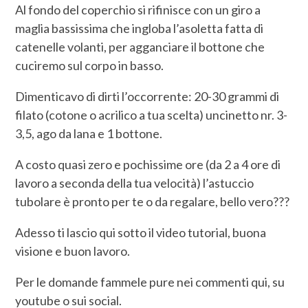
Al fondo del coperchio si rifinisce con un giro a
maglia bassissima che ingloba l’asoletta fatta di
catenelle volanti, per agganciare il bottone che
cuciremo sul corpo in basso.
Dimenticavo di dirti l’occorrente: 20-30 grammi di
filato (cotone o acrilico a tua scelta) uncinetto nr. 3-
3,5, ago da lana e 1 bottone.
A costo quasi zero e pochissime ore (da 2 a 4 ore di
lavoro a seconda della tua velocità) l’astuccio
tubolare è pronto per te o da regalare, bello vero???
Adesso ti lascio qui sotto il video tutorial, buona
visione e buon lavoro.
Per le domande fammele pure nei commenti qui, su
youtube o sui social.