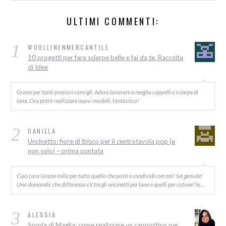
ULTIMI COMMENTI:
1
WOOLLINENMERCANTILE
10 progetti per fare sciarpe belle e fai da te, Raccolta
di Idee
Grazie per tanti preziosi consigli. Adoro lavorare a maglia cappelli e sciarpe di
lana. Ora potrò realizzare nuovi modelli, fantastico!
2
DANIELA
Uncinetto: fiore di ibisco per il centrotavola pop (e
non solo) – prima puntata
Ciao cara Grazie mille per tutto quello che posti e condividi con noi! Sei geniale!
Una domanda: che differenza c’è tra gli uncinetti per lana e quelli per cotone? Io…
3
ALESSIA
Scuola di Maglia: come realizzare un cappottino per