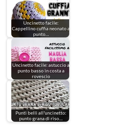
Uncinetto facile:
Cappellino cuffia neonato a
punto…
Uncinetto facile: astuccio a
punto basso in costa a
rovescio
Punti belli all'uncinetto:
punto grana di riso…