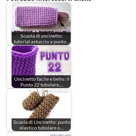
Scuola di uncinetto:
tutorial astuccio a punto…
Uncinetto facile e bello: il
Punto 22 tubolare,…
Scuola di Uncinetto: punto
elastico tubolare o…