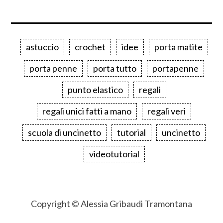
astuccio
crochet
idee
porta matite
porta penne
porta tutto
portapenne
punto elastico
regali
regali unici fatti a mano
regali veri
scuola di uncinetto
tutorial
uncinetto
videotutorial
Copyright © Alessia Gribaudi Tramontana