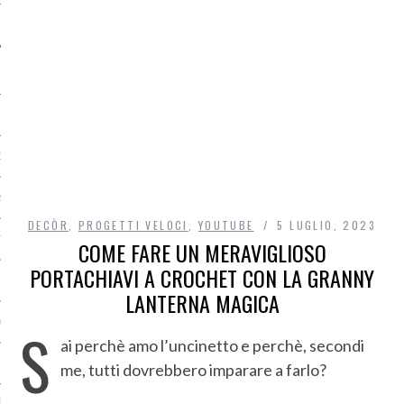
O
R
DECÒR
,
PROGETTI VELOCI
,
YOUTUBE
5 LUGLIO, 2023
T
COME FARE UN MERAVIGLIOSO
PORTACHIAVI A CROCHET CON LA GRANNY
I
LANTERNA MAGICA
OST
S
ai perchè amo l’uncinetto e perchè, secondi
me, tutti dovrebbero imparare a farlo?
TA DI ACCESSO AI DATI