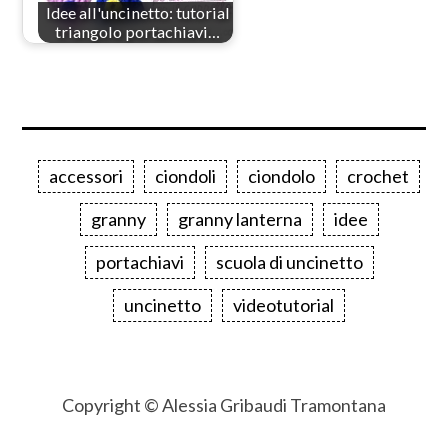
Idee all'uncinetto: tutorial
triangolo portachiavi…
accessori
ciondoli
ciondolo
crochet
granny
granny lanterna
idee
portachiavi
scuola di uncinetto
uncinetto
videotutorial
Copyright © Alessia Gribaudi Tramontana