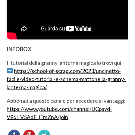
INFOBOX
Il tutorial della granny lanterna magica lo trovi qui
https://school-of-scrap.com/2023/uncinetto-
facile-video-tutorial-e-schema-mattonella-granny-
lanterna-magica/
Abbonati a questo canale per accedere ai vantaggi:
https://www.youtube.com/channel/UCpsyd-
V96I_V5AdE_jFmZnA/join