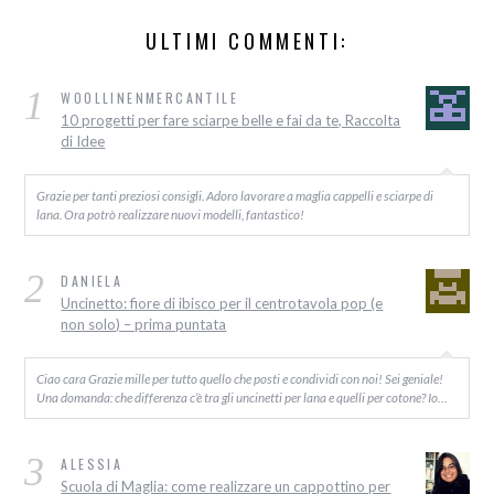
ULTIMI COMMENTI:
1
WOOLLINENMERCANTILE
10 progetti per fare sciarpe belle e fai da te, Raccolta
di Idee
Grazie per tanti preziosi consigli. Adoro lavorare a maglia cappelli e sciarpe di
lana. Ora potrò realizzare nuovi modelli, fantastico!
2
DANIELA
Uncinetto: fiore di ibisco per il centrotavola pop (e
non solo) – prima puntata
Ciao cara Grazie mille per tutto quello che posti e condividi con noi! Sei geniale!
Una domanda: che differenza c’è tra gli uncinetti per lana e quelli per cotone? Io…
3
ALESSIA
Scuola di Maglia: come realizzare un cappottino per