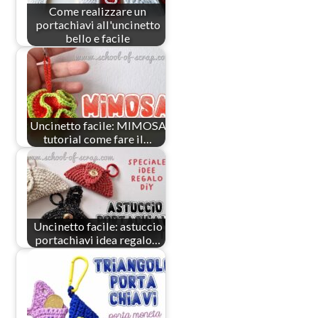
Come realizzare un
portachiavi all'uncinetto
bello e facile
Uncinetto facile: MIMOSA
tutorial come fare il…
Uncinetto facile: astuccio
portachiavi idea regalo…