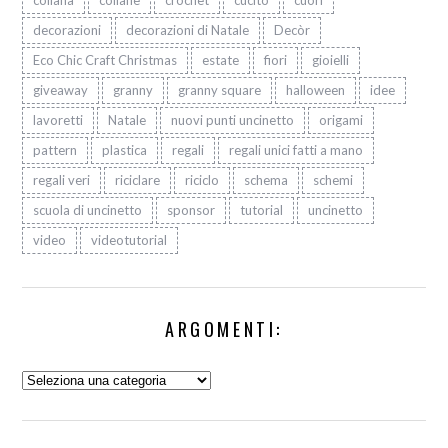
collana
collane
crochet
cucito
cuori
decorazioni
decorazioni di Natale
Decòr
Eco Chic Craft Christmas
estate
fiori
gioielli
giveaway
granny
granny square
halloween
idee
lavoretti
Natale
nuovi punti uncinetto
origami
pattern
plastica
regali
regali unici fatti a mano
regali veri
riciclare
riciclo
schema
schemi
scuola di uncinetto
sponsor
tutorial
uncinetto
video
videotutorial
ARGOMENTI:
Argomenti: