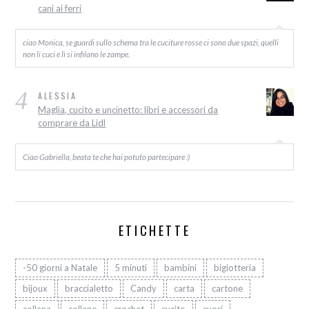
cani ai ferri
ciao Monica, se guardi sullo schema tra le cuciture rosse ci sono due spazi, quelli
non li cuci e lì si infilano le zampe.
4
ALESSIA
Maglia, cucito e uncinetto: libri e accessori da
comprare da Lidl
Ciao Gabriella, beata te che hai potuto partecipare :)
ETICHETTE
-50 giorni a Natale
5 minuti
bambini
bigiotteria
bijoux
braccialetto
Candy
carta
cartone