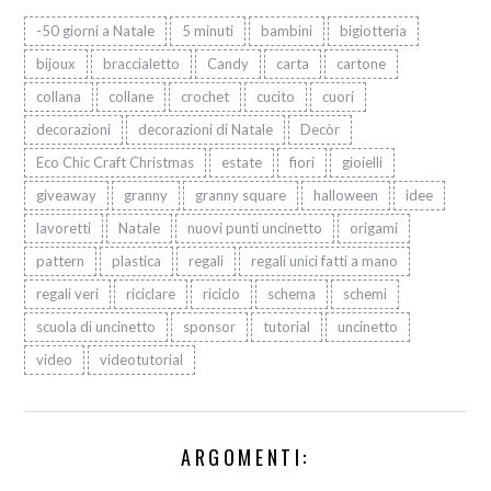
-50 giorni a Natale
5 minuti
bambini
bigiotteria
bijoux
braccialetto
Candy
carta
cartone
collana
collane
crochet
cucito
cuori
decorazioni
decorazioni di Natale
Decòr
Eco Chic Craft Christmas
estate
fiori
gioielli
giveaway
granny
granny square
halloween
idee
lavoretti
Natale
nuovi punti uncinetto
origami
pattern
plastica
regali
regali unici fatti a mano
regali veri
riciclare
riciclo
schema
schemi
scuola di uncinetto
sponsor
tutorial
uncinetto
video
videotutorial
ARGOMENTI: