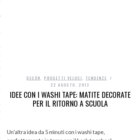
O
R
DECÒR
,
PROGETTI VELOCI
,
TENDENZE
T
22 AGOSTO, 2013
IDEE CON I WASHI TAPE: MATITE DECORATE
I
PER IL RITORNO A SCUOLA
OST
Un’altra idea da 5 minuti con i washi tape,
TA DI ACCESSO AI DATI