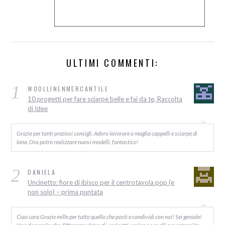
ULTIMI COMMENTI:
1
WOOLLINENMERCANTILE
10 progetti per fare sciarpe belle e fai da te, Raccolta
di Idee
Grazie per tanti preziosi consigli. Adoro lavorare a maglia cappelli e sciarpe di
lana. Ora potrò realizzare nuovi modelli, fantastico!
2
DANIELA
Uncinetto: fiore di ibisco per il centrotavola pop (e
non solo) – prima puntata
Ciao cara Grazie mille per tutto quello che posti e condividi con noi! Sei geniale!
Una domanda: che differenza c’è tra gli uncinetti per lana e quelli per cotone? Io…