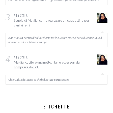
3
ALESSIA
Scuola di Maglia: come realizzare un cappottino per
cani ai ferri
ciao Monica, se guardi sullo schema tra le cuciture rosse ci sono due spazi, quelli
non li cuci e lì si infilano le zampe.
4
ALESSIA
Maglia, cucito e uncinetto: libri e accessori da
comprare da Lidl
Ciao Gabriella, beata te che hai potuto partecipare :)
ETICHETTE