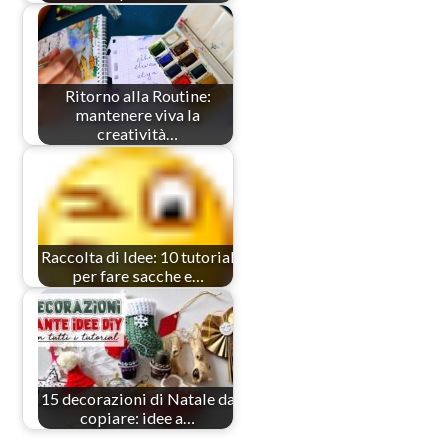
Ritorno alla Routine:
mantenere viva la
creatività…
Raccolta di Idee: 10 tutorial
per fare sacche e…
15 decorazioni di Natale da
copiare: idee a…