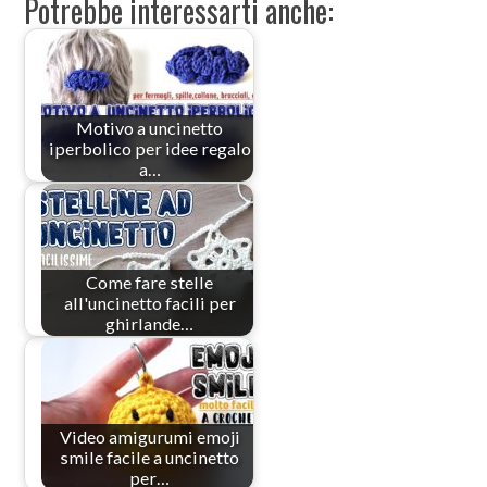
Potrebbe interessarti anche:
Motivo a uncinetto
iperbolico per idee regalo
a…
Come fare stelle
all'uncinetto facili per
ghirlande…
Video amigurumi emoji
smile facile a uncinetto
per…