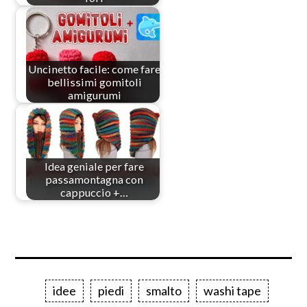
Uncinetto facile: come fare
bellissimi gomitoli
amigurumi
Idea geniale per fare
passamontagna con
cappuccio +…
idee
piedi
smalto
washi tape