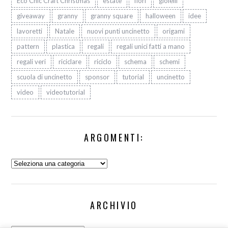
Eco Chic Craft Christmas
estate
fiori
gioielli
giveaway
granny
granny square
halloween
idee
lavoretti
Natale
nuovi punti uncinetto
origami
pattern
plastica
regali
regali unici fatti a mano
regali veri
riciclare
riciclo
schema
schemi
scuola di uncinetto
sponsor
tutorial
uncinetto
video
videotutorial
ARGOMENTI:
Argomenti:
ARCHIVIO