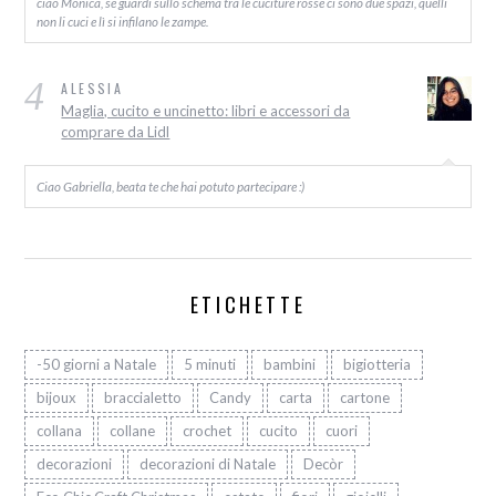
ciao Monica, se guardi sullo schema tra le cuciture rosse ci sono due spazi, quelli
non li cuci e lì si infilano le zampe.
4
ALESSIA
Maglia, cucito e uncinetto: libri e accessori da
comprare da Lidl
Ciao Gabriella, beata te che hai potuto partecipare :)
ETICHETTE
-50 giorni a Natale
5 minuti
bambini
bigiotteria
bijoux
braccialetto
Candy
carta
cartone
collana
collane
crochet
cucito
cuori
decorazioni
decorazioni di Natale
Decòr