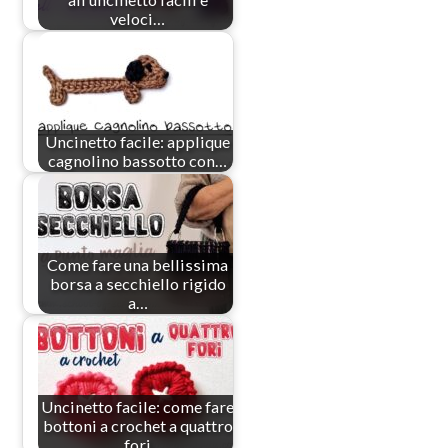
veloci…
Uncinetto facile: applique
cagnolino bassotto con…
Come fare una bellissima
borsa a secchiello rigido
a…
Uncinetto facile: come fare
bottoni a crochet a quattro
fori