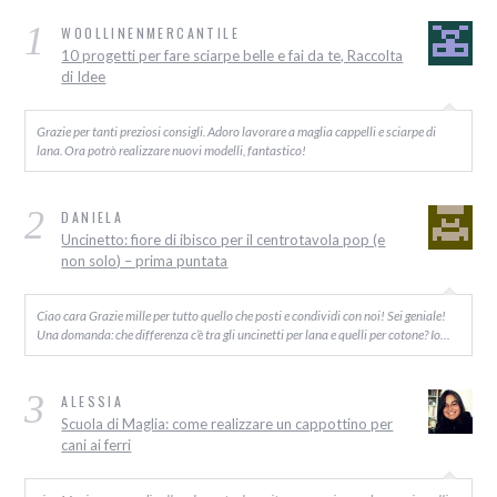
1
WOOLLINENMERCANTILE
10 progetti per fare sciarpe belle e fai da te, Raccolta
di Idee
Grazie per tanti preziosi consigli. Adoro lavorare a maglia cappelli e sciarpe di
lana. Ora potrò realizzare nuovi modelli, fantastico!
2
DANIELA
Uncinetto: fiore di ibisco per il centrotavola pop (e
non solo) – prima puntata
Ciao cara Grazie mille per tutto quello che posti e condividi con noi! Sei geniale!
Una domanda: che differenza c’è tra gli uncinetti per lana e quelli per cotone? Io…
3
ALESSIA
Scuola di Maglia: come realizzare un cappottino per
cani ai ferri