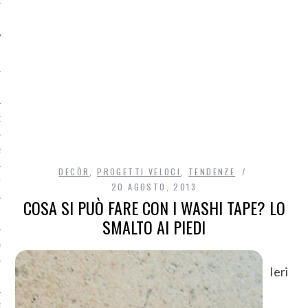
O
R
DECÒR
,
PROGETTI VELOCI
,
TENDENZE
T
20 AGOSTO, 2013
COSA SI PUÒ FARE CON I WASHI TAPE? LO
I
SMALTO AI PIEDI
OST
Ieri
TA DI ACCESSO AI DATI