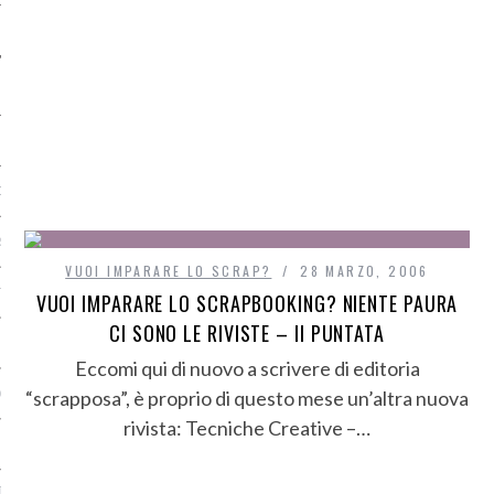
O
R
VUOI IMPARARE LO SCRAP?
28 MARZO, 2006
T
VUOI IMPARARE LO SCRAPBOOKING? NIENTE PAURA
CI SONO LE RIVISTE – II PUNTATA
I
Eccomi qui di nuovo a scrivere di editoria
“scrapposa”, è proprio di questo mese un’altra nuova
OST
rivista: Tecniche Creative –…
TA DI ACCESSO AI DATI