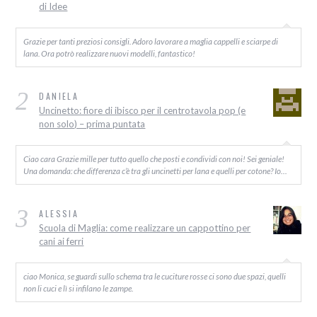
di Idee
Grazie per tanti preziosi consigli. Adoro lavorare a maglia cappelli e sciarpe di
lana. Ora potrò realizzare nuovi modelli, fantastico!
2
DANIELA
Uncinetto: fiore di ibisco per il centrotavola pop (e
non solo) – prima puntata
Ciao cara Grazie mille per tutto quello che posti e condividi con noi! Sei geniale!
Una domanda: che differenza c’è tra gli uncinetti per lana e quelli per cotone? Io…
3
ALESSIA
Scuola di Maglia: come realizzare un cappottino per
cani ai ferri
ciao Monica, se guardi sullo schema tra le cuciture rosse ci sono due spazi, quelli
non li cuci e lì si infilano le zampe.