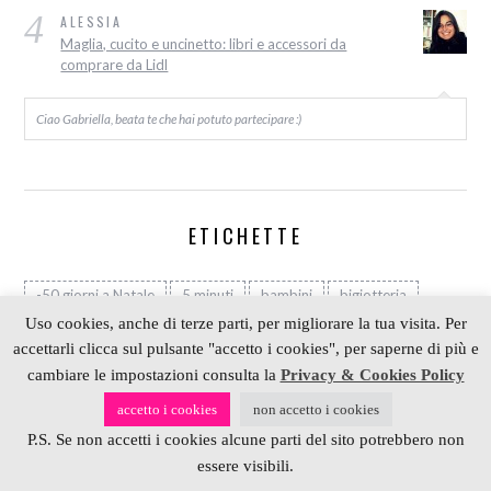
4
ALESSIA
Maglia, cucito e uncinetto: libri e accessori da
comprare da Lidl
Ciao Gabriella, beata te che hai potuto partecipare :)
ETICHETTE
-50 giorni a Natale
5 minuti
bambini
bigiotteria
Uso cookies, anche di terze parti, per migliorare la tua visita. Per
bijoux
braccialetto
Candy
carta
cartone
accettarli clicca sul pulsante "accetto i cookies", per saperne di più e
collana
collane
crochet
cucito
cuori
cambiare le impostazioni consulta la
Privacy & Cookies Policy
decorazioni
decorazioni di Natale
Decòr
accetto i cookies
non accetto i cookies
Eco Chic Craft Christmas
estate
fiori
gioielli
P.S. Se non accetti i cookies alcune parti del sito potrebbero non
giveaway
granny
granny square
halloween
idee
essere visibili.