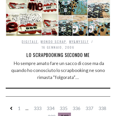
DIGITALE
,
MONDO SCRAP
,
MY&MYSELF
16 GENNAIO, 2006
LO SCRAPBOOKING SECONDO ME
Ho sempre amato fare un sacco di cose ma da
quando ho conosciuto lo scrapbooking ne sono
rimasta “folgorata”…
1
...
333
334
335
336
337
338