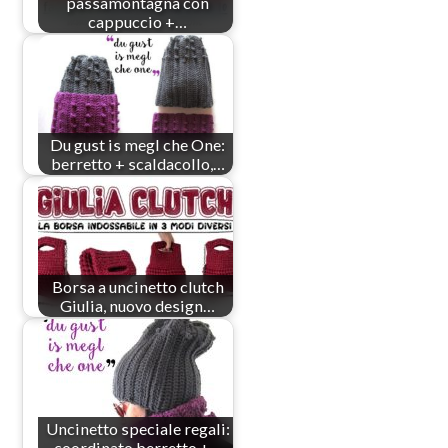
passamontagna con
cappuccio +…
Du gust is megl che One:
berretto + scaldacollo,…
Borsa a uncinetto clutch
Giulia, nuovo design…
Uncinetto speciale regali:
coordinato berretto +…