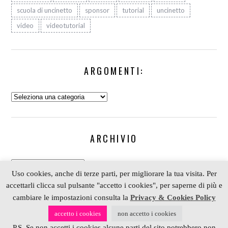
scuola di uncinetto
sponsor
tutorial
uncinetto
video
videotutorial
ARGOMENTI:
Argomenti:
ARCHIVIO
Archivio
Uso cookies, anche di terze parti, per migliorare la tua visita. Per
accettarli clicca sul pulsante "accetto i cookies", per saperne di più e
cambiare le impostazioni consulta la
Privacy & Cookies Policy
COPYRIGHT 2006-2023 ALESSIA SCRAP & CRAFT |
accetto i cookies
non accetto i cookies
PARTNER
DEPOSITPHOTOS
| P. IVA 01574070098 |
P.S. Se non accetti i cookies alcune parti del sito potrebbero non