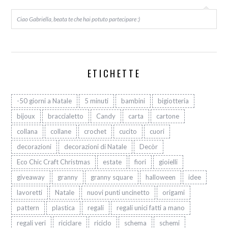
Ciao Gabriella, beata te che hai potuto partecipare :)
ETICHETTE
-50 giorni a Natale
5 minuti
bambini
bigiotteria
bijoux
braccialetto
Candy
carta
cartone
collana
collane
crochet
cucito
cuori
decorazioni
decorazioni di Natale
Decòr
Eco Chic Craft Christmas
estate
fiori
gioielli
giveaway
granny
granny square
halloween
idee
lavoretti
Natale
nuovi punti uncinetto
origami
pattern
plastica
regali
regali unici fatti a mano
regali veri
riciclare
riciclo
schema
schemi