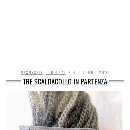
O
R
MY&MYSELF
,
TENDENZE
6 OTTOBRE, 2010
T
TRE SCALDACOLLO IN PARTENZA
I
OST
TA DI ACCESSO AI DATI