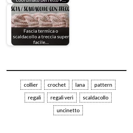
Fascia termica o
scaldacollo a treccia super
facile…
collier
crochet
lana
pattern
regali
regali veri
scaldacollo
uncinetto