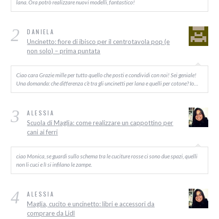
lana. Ora potrò realizzare nuovi modelli, fantastico!
2
DANIELA
Uncinetto: fiore di ibisco per il centrotavola pop (e
non solo) – prima puntata
Ciao cara Grazie mille per tutto quello che posti e condividi con noi! Sei geniale!
Una domanda: che differenza c’è tra gli uncinetti per lana e quelli per cotone? Io…
3
ALESSIA
Scuola di Maglia: come realizzare un cappottino per
cani ai ferri
ciao Monica, se guardi sullo schema tra le cuciture rosse ci sono due spazi, quelli
non li cuci e lì si infilano le zampe.
4
ALESSIA
Maglia, cucito e uncinetto: libri e accessori da
comprare da Lidl