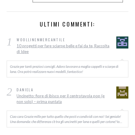
ULTIMI COMMENTI:
1
WOOLLINENMERCANTILE
10 progetti per fare sciarpe belle e fai da te, Raccolta
di Idee
Grazie per tanti preziosi consigli. Adoro lavorare a maglia cappelli e sciarpe di
lana. Ora potrò realizzare nuovi modelli, fantastico!
2
DANIELA
Uncinetto: fiore di ibisco per il centrotavola pop (e
non solo) – prima puntata
Ciao cara Grazie mille per tutto quello che posti e condividi con noi! Sei geniale!
Una domanda: che differenza c’è tra gli uncinetti per lana e quelli per cotone? Io…