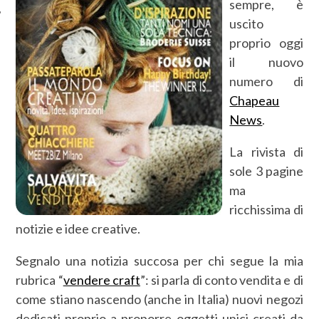
sempre, è
uscito
proprio oggi
il nuovo
numero di
Chapeau
News
.
La rivista di
sole 3 pagine
ma
ricchissima di
notizie e idee creative.
Segnalo una notizia succosa per chi segue la mia
rubrica “
vendere craft
”: si parla di conto vendita e di
come stiano nascendo (anche in Italia) nuovi negozi
dedicati proprio a proporre oggetti unici creati da