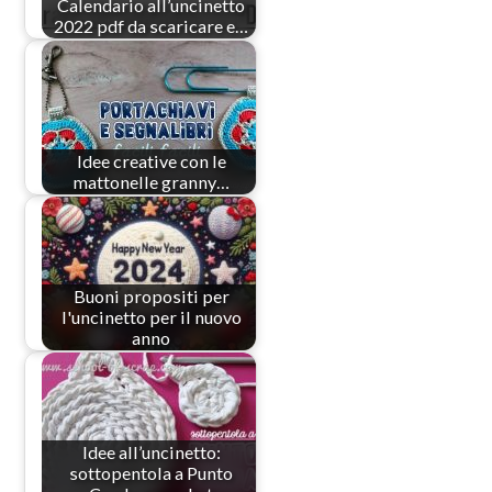
Calendario all’uncinetto
2022 pdf da scaricare e…
Idee creative con le
mattonelle granny…
Buoni propositi per
l'uncinetto per il nuovo
anno
Idee all’uncinetto:
sottopentola a Punto