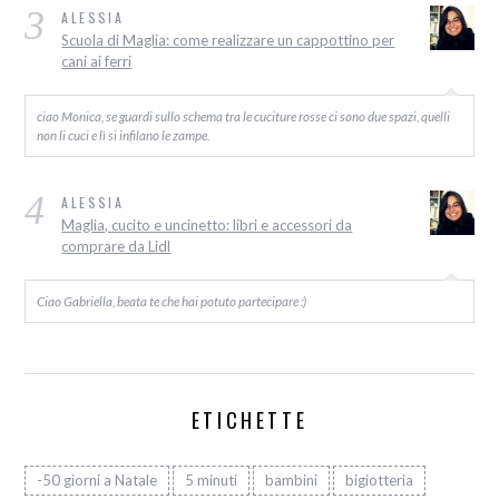
3
ALESSIA
Scuola di Maglia: come realizzare un cappottino per
cani ai ferri
ciao Monica, se guardi sullo schema tra le cuciture rosse ci sono due spazi, quelli
non li cuci e lì si infilano le zampe.
4
ALESSIA
Maglia, cucito e uncinetto: libri e accessori da
comprare da Lidl
Ciao Gabriella, beata te che hai potuto partecipare :)
ETICHETTE
-50 giorni a Natale
5 minuti
bambini
bigiotteria