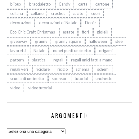
bijoux
braccialetto
Candy
carta
cartone
collana
collane
crochet
cucito
cuori
decorazioni
decorazioni di Natale
Decòr
Eco Chic Craft Christmas
estate
fiori
gioielli
giveaway
granny
granny square
halloween
idee
lavoretti
Natale
nuovi punti uncinetto
origami
pattern
plastica
regali
regali unici fatti a mano
regali veri
riciclare
riciclo
schema
schemi
scuola di uncinetto
sponsor
tutorial
uncinetto
video
videotutorial
ARGOMENTI:
Argomenti: