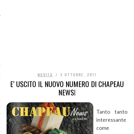
O
R
NOVITÀ
3 OTTOBRE, 2011
T
E’ USCITO IL NUOVO NUMERO DI CHAPEAU
NEWS!
I
OST
Tanto tanto
interessante
come
TA DI ACCESSO AI DATI