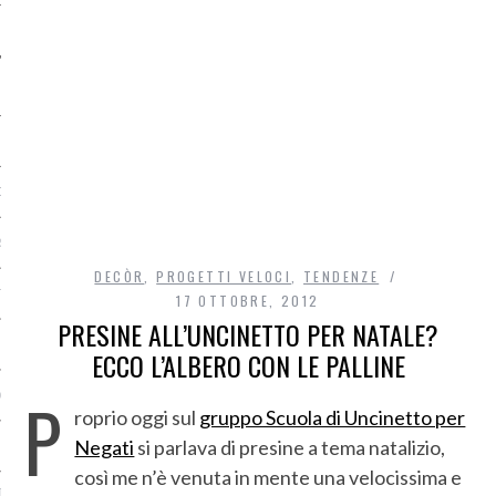
O
R
DECÒR
,
PROGETTI VELOCI
,
TENDENZE
T
17 OTTOBRE, 2012
PRESINE ALL’UNCINETTO PER NATALE?
I
ECCO L’ALBERO CON LE PALLINE
P
OST
roprio oggi sul
gruppo Scuola di Uncinetto per
Negati
si parlava di presine a tema natalizio,
così me n’è venuta in mente una velocissima e
TA DI ACCESSO AI DATI