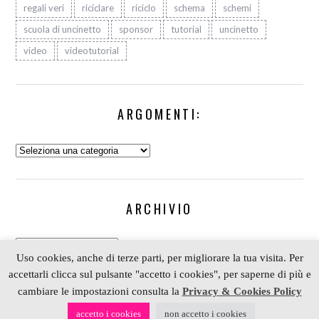
regali veri
riciclare
riciclo
schema
schemi
scuola di uncinetto
sponsor
tutorial
uncinetto
video
videotutorial
ARGOMENTI:
Argomenti:
ARCHIVIO
Archivio
Uso cookies, anche di terze parti, per migliorare la tua visita. Per
accettarli clicca sul pulsante "accetto i cookies", per saperne di più e
cambiare le impostazioni consulta la
Privacy & Cookies Policy
COPYRIGHT 2006-2023 ALESSIA SCRAP & CRAFT |
accetto i cookies
non accetto i cookies