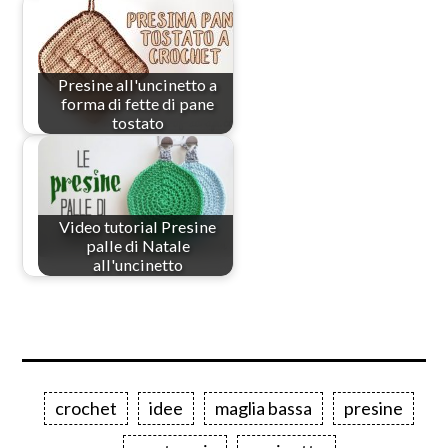
Presine all'uncinetto a
forma di fette di pane
tostato
Video tutorial Presine
palle di Natale
all'uncinetto
crochet
idee
maglia bassa
presine