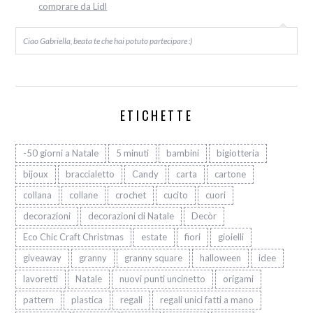
comprare da Lidl
Ciao Gabriella, beata te che hai potuto partecipare :)
ETICHETTE
-50 giorni a Natale
5 minuti
bambini
bigiotteria
bijoux
braccialetto
Candy
carta
cartone
collana
collane
crochet
cucito
cuori
decorazioni
decorazioni di Natale
Decòr
Eco Chic Craft Christmas
estate
fiori
gioielli
giveaway
granny
granny square
halloween
idee
lavoretti
Natale
nuovi punti uncinetto
origami
pattern
plastica
regali
regali unici fatti a mano