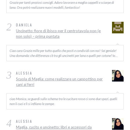
Grazie per tanti preziosi consigli. Adoro lavorare a maglia cappelli e sciarpe di
lana. Ora potrò realizzare nuovi modelli, fantastico!
2
DANIELA
Uncinetto: fiore di ibisco per il centrotavola pop (e
non solo) – prima puntata
Ciao cara Grazie mille per tutto quello che posti e condividi con noi! Sei geniale!
Una domanda: che differenza c’è tra gli uncinetti per lana e quelli per cotone? Io…
3
ALESSIA
Scuola di Maglia: come realizzare un cappottino per
cani ai ferri
ciao Monica, se guardi sullo schema tra le cuciture rosse ci sono due spazi, quelli
non li cuci e lì si infilano le zampe.
4
ALESSIA
Maglia, cucito e uncinetto: libri e accessori da