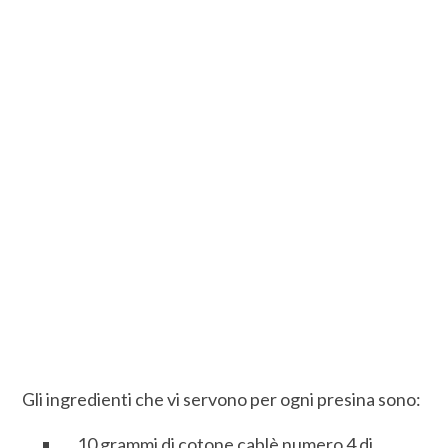
Gli ingredienti che vi servono per ogni presina sono:
10 grammi di cotone cablè numero 4 di