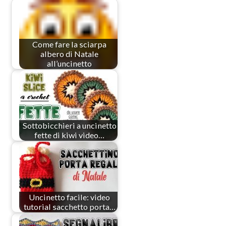
Come fare la sciarpa
albero di Natale
all’uncinetto
Sottobicchieri a uncinetto
fette di kiwi video…
Uncinetto facile: video
tutorial sacchetto porta…