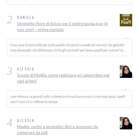
2
DANIELA
Uncinetto: fiore di ibisco per il centrotavola pop (e
non solo) – prima puntata
Ciao cara Grazie mille per tutto quello che posti e condividi con noi! Sei geniale!
Una domanda: che differenza c’è tra gli uncinetti per lana e quelli per cotone? Io…
3
ALESSIA
Scuola di Maglia: come realizzare un cappottino per
cani ai ferri
ciao Monica, se guardi sullo schema tra le cuciture rosse ci sono due spazi, quelli
non li cuci e lì si infilano le zampe.
4
ALESSIA
Maglia, cucito e uncinetto: libri e accessori da
comprare da Lidl