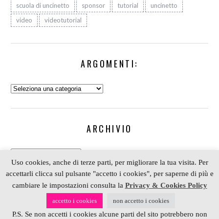
scuola di uncinetto
sponsor
tutorial
uncinetto
video
videotutorial
ARGOMENTI:
Argomenti:
ARCHIVIO
Archivio
Uso cookies, anche di terze parti, per migliorare la tua visita. Per
accettarli clicca sul pulsante "accetto i cookies", per saperne di più e
cambiare le impostazioni consulta la
Privacy & Cookies Policy
COPYRIGHT 2006-2023 ALESSIA SCRAP & CRAFT |
accetto i cookies
non accetto i cookies
PARTNER
DEPOSITPHOTOS
| P. IVA 01574070098 |
P.S. Se non accetti i cookies alcune parti del sito potrebbero non
REALIZZATO DA
4BLOG.INFO