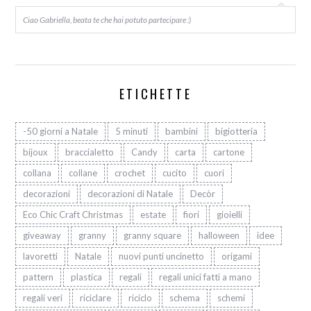
Ciao Gabriella, beata te che hai potuto partecipare :)
ETICHETTE
-50 giorni a Natale
5 minuti
bambini
bigiotteria
bijoux
braccialetto
Candy
carta
cartone
collana
collane
crochet
cucito
cuori
decorazioni
decorazioni di Natale
Decòr
Eco Chic Craft Christmas
estate
fiori
gioielli
giveaway
granny
granny square
halloween
idee
lavoretti
Natale
nuovi punti uncinetto
origami
pattern
plastica
regali
regali unici fatti a mano
regali veri
riciclare
riciclo
schema
schemi