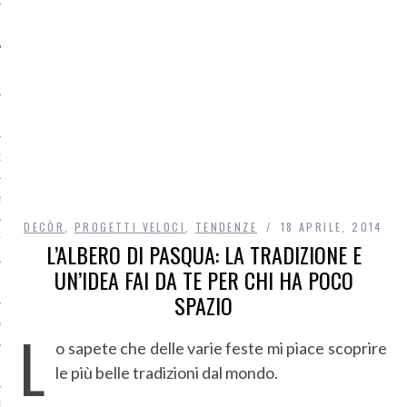
O
R
DECÒR
,
PROGETTI VELOCI
,
TENDENZE
18 APRILE, 2014
T
L’ALBERO DI PASQUA: LA TRADIZIONE E
UN’IDEA FAI DA TE PER CHI HA POCO
I
SPAZIO
OST
L
o sapete che delle varie feste mi piace scoprire
le più belle tradizioni dal mondo.
TA DI ACCESSO AI DATI