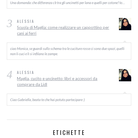
Una domanda: che differenza c’è tra gli uncinetti per lana e quelli per cotone? Io…
3
ALESSIA
Scuola di Maglia: come realizzare un cappottino per
cani ai ferri
ciao Monica, se guardi sullo schema tra le cuciture rosse ci sono due spazi, quelli
non li cuci e lì si infilano le zampe.
4
ALESSIA
Maglia, cucito e uncinetto: libri e accessori da
comprare da Lidl
Ciao Gabriella, beata te che hai potuto partecipare :)
ETICHETTE