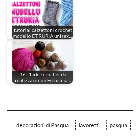
tutorial calzettoni crochet
modello ETRURIA unisex,…
16+1 idee crochet da
realizzare con Fettuccia…
decorazioni di Pasqua
lavoretti
pasqua