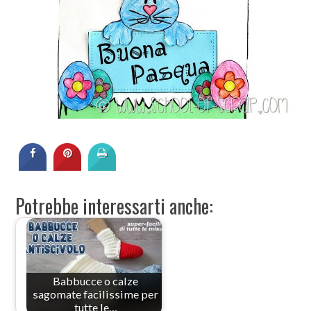
Potrebbe interessarti anche:
Babbucce o calze
sagomate facilissime per
tutte le…