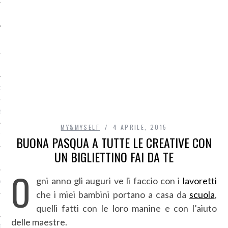
O
R
MY&MYSELF
4 APRILE, 2015
T
BUONA PASQUA A TUTTE LE CREATIVE CON
UN BIGLIETTINO FAI DA TE
I
O
gni anno gli auguri ve li faccio con i
lavoretti
OST
che i miei bambini portano a casa da
scuola
,
quelli fatti con le loro manine e con l’aiuto
delle maestre.
TA DI ACCESSO AI DATI