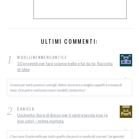
ULTIMI COMMENTI:
1
WOOLLINENMERCANTILE
10 progetti per fare sciarpe belle e fai da te, Raccolta
di Idee
Grazie per tanti preziosi consigli. Adoro lavorare a maglia cappelli e sciarpe di
lana. Ora potrò realizzare nuovi modelli, fantastico!
2
DANIELA
Uncinetto: fiore di ibisco per il centrotavola pop (e
non solo) – prima puntata
Ciao cara Grazie mille per tutto quello che posti e condividi con noi! Sei geniale!