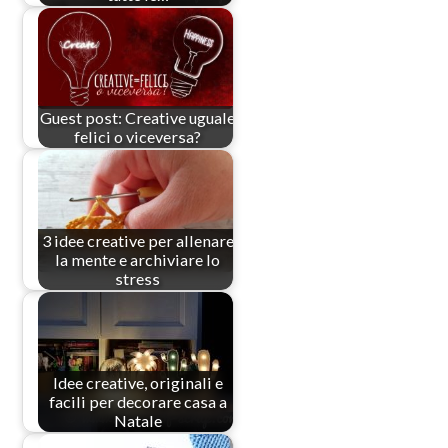
Guest post: Creative uguale
felici o viceversa?
3 idee creative per allenare
la mente e archiviare lo
stress
Idee creative, originali e
facili per decorare casa a
Natale