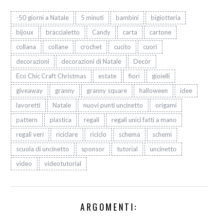
-50 giorni a Natale
5 minuti
bambini
bigiotteria
bijoux
braccialetto
Candy
carta
cartone
collana
collane
crochet
cucito
cuori
decorazioni
decorazioni di Natale
Decòr
Eco Chic Craft Christmas
estate
fiori
gioielli
giveaway
granny
granny square
halloween
idee
lavoretti
Natale
nuovi punti uncinetto
origami
pattern
plastica
regali
regali unici fatti a mano
regali veri
riciclare
riciclo
schema
schemi
scuola di uncinetto
sponsor
tutorial
uncinetto
video
videotutorial
ARGOMENTI: