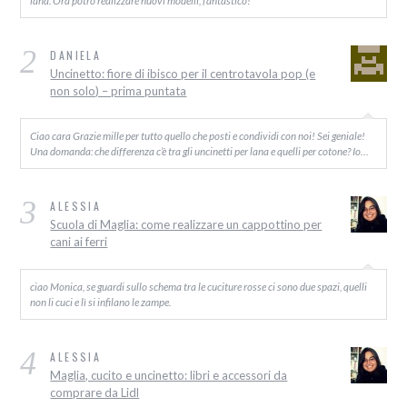
2
DANIELA
Uncinetto: fiore di ibisco per il centrotavola pop (e
non solo) – prima puntata
Ciao cara Grazie mille per tutto quello che posti e condividi con noi! Sei geniale!
Una domanda: che differenza c’è tra gli uncinetti per lana e quelli per cotone? Io…
3
ALESSIA
Scuola di Maglia: come realizzare un cappottino per
cani ai ferri
ciao Monica, se guardi sullo schema tra le cuciture rosse ci sono due spazi, quelli
non li cuci e lì si infilano le zampe.
4
ALESSIA
Maglia, cucito e uncinetto: libri e accessori da
comprare da Lidl