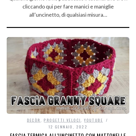
cliccando qui per fare manici e maniglie
all’uncinetto, di qualsiasi misura…
DECÒR
,
PROGETTI VELOCI
,
YOUTUBE
12 GENNAIO, 2022
FASCIA TERMICA ALL’UNCINETTO CON MATTONELLE