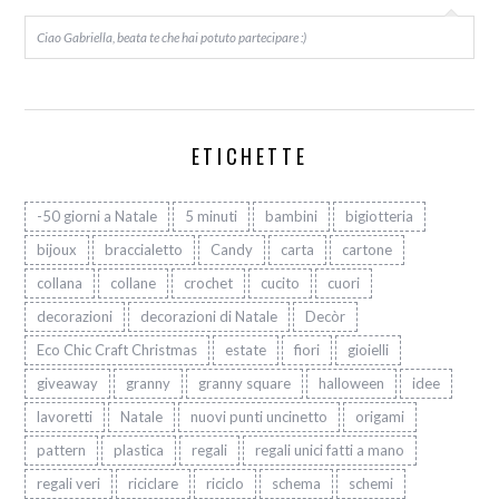
Ciao Gabriella, beata te che hai potuto partecipare :)
ETICHETTE
-50 giorni a Natale
5 minuti
bambini
bigiotteria
bijoux
braccialetto
Candy
carta
cartone
collana
collane
crochet
cucito
cuori
decorazioni
decorazioni di Natale
Decòr
Eco Chic Craft Christmas
estate
fiori
gioielli
giveaway
granny
granny square
halloween
idee
lavoretti
Natale
nuovi punti uncinetto
origami
pattern
plastica
regali
regali unici fatti a mano
regali veri
riciclare
riciclo
schema
schemi