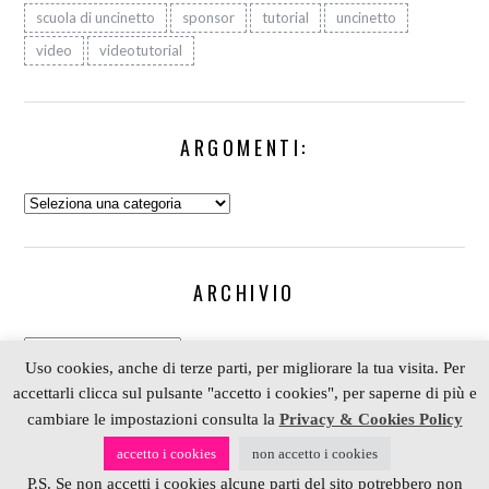
scuola di uncinetto
sponsor
tutorial
uncinetto
video
videotutorial
ARGOMENTI:
Argomenti:
ARCHIVIO
Archivio
Uso cookies, anche di terze parti, per migliorare la tua visita. Per
accettarli clicca sul pulsante "accetto i cookies", per saperne di più e
cambiare le impostazioni consulta la
Privacy & Cookies Policy
COPYRIGHT 2006-2023 ALESSIA SCRAP & CRAFT |
accetto i cookies
non accetto i cookies
PARTNER
DEPOSITPHOTOS
| P. IVA 01574070098 |
P.S. Se non accetti i cookies alcune parti del sito potrebbero non
REALIZZATO DA
4BLOG.INFO