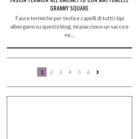
GRANNY SQUARE
Fasce termiche per testa e capelli di tutti i tipi
albergano su questo blog, mi piacciono un sacco e
ne…
1
2
3
4
5
6