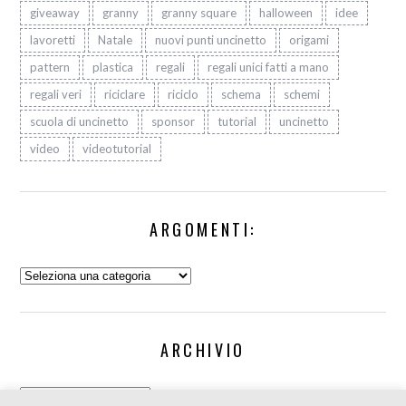
giveaway
granny
granny square
halloween
idee
lavoretti
Natale
nuovi punti uncinetto
origami
pattern
plastica
regali
regali unici fatti a mano
regali veri
riciclare
riciclo
schema
schemi
scuola di uncinetto
sponsor
tutorial
uncinetto
video
videotutorial
ARGOMENTI:
Argomenti:
ARCHIVIO
Archivio