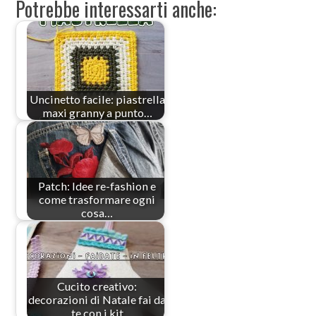
Potrebbe interessarti anche:
Uncinetto facile: piastrella
maxi granny a punto…
Patch: Idee re-fashion e
come trasformare ogni
cosa…
Cucito creativo:
decorazioni di Natale fai da
te con i kit