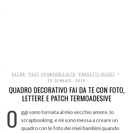
O
R
DECÒR
,
POST SPONSORIZZATO
,
PROGETTI VELOCI
T
30 GENNAIO, 2019
QUADRO DECORATIVO FAI DA TE CON FOTO,
I
LETTERE E PATCH TERMOADESIVE
O
OST
ggi sono tornata al mio vecchio amore, lo
scrapbooking, e mi sono messa a creare un
quadro con le foto dei miei bambini quando
TA DI ACCESSO AI DATI