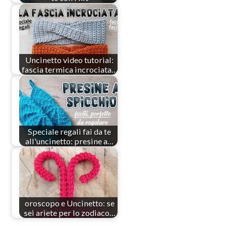
Uncinetto video tutorial:
fascia termica incrociata…
Speciale regali fai da te
all'uncinetto: presine a…
oroscopo e Uncinetto: se
sei ariete per lo zodiaco…