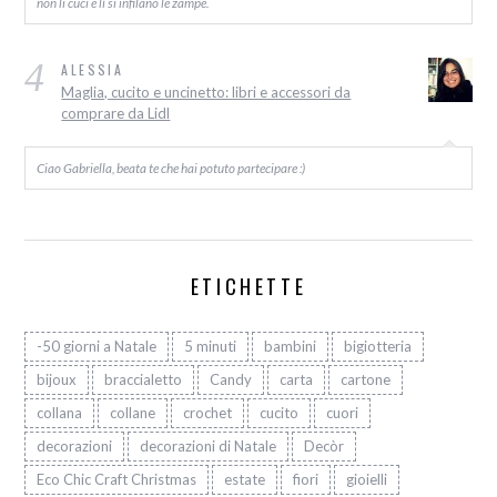
non li cuci e lì si infilano le zampe.
4
ALESSIA
Maglia, cucito e uncinetto: libri e accessori da
comprare da Lidl
Ciao Gabriella, beata te che hai potuto partecipare :)
ETICHETTE
-50 giorni a Natale
5 minuti
bambini
bigiotteria
bijoux
braccialetto
Candy
carta
cartone
collana
collane
crochet
cucito
cuori
decorazioni
decorazioni di Natale
Decòr
Eco Chic Craft Christmas
estate
fiori
gioielli