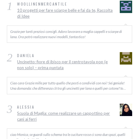
1
WOOLLINENMERCANTILE
10 progetti per fare sciarpe belle e fai da te, Raccolta
di Idee
Grazie per tanti preziosi consigli. Adoro lavorare a maglia cappelli e sciarpe di
lana. Ora potrò realizzare nuovi modelli, fantastico!
2
DANIELA
Uncinetto: fiore di ibisco per il centrotavola pop (e
non solo) – prima puntata
Ciao cara Grazie mille per tutto quello che posti e condividi con noi! Sei geniale!
Una domanda: che differenza c’è tra gli uncinetti per lana e quelli per cotone? Io…
3
ALESSIA
Scuola di Maglia: come realizzare un cappottino per
cani ai ferri
ciao Monica, se guardi sullo schema tra le cuciture rosse ci sono due spazi, quelli