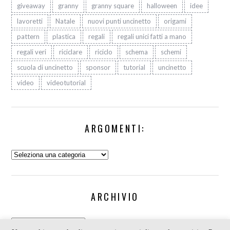
giveaway
granny
granny square
halloween
idee
lavoretti
Natale
nuovi punti uncinetto
origami
pattern
plastica
regali
regali unici fatti a mano
regali veri
riciclare
riciclo
schema
schemi
scuola di uncinetto
sponsor
tutorial
uncinetto
video
videotutorial
ARGOMENTI:
Argomenti:
ARCHIVIO
Archivio