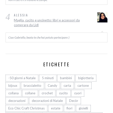
4
ALESSIA
Maglia, cucito e uncinetto: libri e accessori da
comprare da Lidl
Ciao Gabriella, beata te che hai potuto partecipare :)
ETICHETTE
-50 giorni a Natale
5 minuti
bambini
bigiotteria
bijoux
braccialetto
Candy
carta
cartone
collana
collane
crochet
cucito
cuori
decorazioni
decorazioni di Natale
Decòr
Eco Chic Craft Christmas
estate
fiori
gioielli