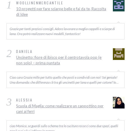
1
WOOLLINENMERCANTILE
10 progetti per fare sciarpe belle e fai da te, Raccolta
di Idee
Grazie per tanti preziosi consigli. Adoro lavorare a maglia cappelli e sciarpe di
lana. Ora potrò realizzare nuovi modelli, fantastico!
2
DANIELA
Uncinetto: fiore di ibisco per il centrotavola pop (e
non solo) – prima puntata
Ciao cara Grazie mille per tutto quello che posti e condividi con noi! Sei geniale!
Una domanda: che differenza c’è tra gli uncinetti per lana e quelli per cotone? Io…
3
ALESSIA
Scuola di Maglia: come realizzare un cappottino per
cani ai ferri
ciao Monica, se guardi sullo schema tra le cuciture rosse ci sono due spazi, quelli
non li cuci e lì si infilano le zampe.