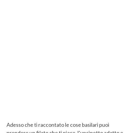
Adesso che ti raccontato le cose basilari puoi
prendere un filato che ti piace, l’uncinetto adatto e