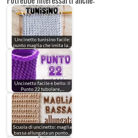
Uncinetto tunisino facile:
punto maglia che imita la…
Uncinetto facile e bello: il
Punto 22 tubolare,…
Scuola di uncinetto: maglia
bassa allungata un punto…