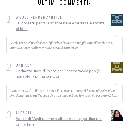
ULTIMI COMMENTI:
1
WOOLLINENMERCANTILE
10 progetti per fare sciarpe belle e fai da te, Raccolta
di Idee
Grazie per tanti preziosi consigli. Adoro lavorare a maglia cappelli e sciarpe di
lana. Ora potrò realizzare nuovi modelli, fantastico!
2
DANIELA
Uncinetto: fiore di ibisco per il centrotavola pop (e
non solo) – prima puntata
Ciao cara Grazie mille per tutto quello che posti e condividi con noi! Sei geniale!
Una domanda: che differenza c’è tra gli uncinetti per lana e quelli per cotone? Io…
3
ALESSIA
Scuola di Maglia: come realizzare un cappottino per
cani ai ferri