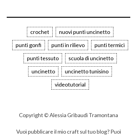
crochet
nuovi punti uncinetto
punti gonfi
punti in rilievo
punti termici
punti tessuto
scuola di uncinetto
uncinetto
uncinetto tunisino
videotutorial
Copyright © Alessia Gribaudi Tramontana
Vuoi pubblicare il mio craft sul tuo blog? Puoi