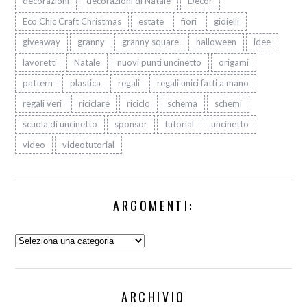
decorazioni
decorazioni di Natale
Decòr
Eco Chic Craft Christmas
estate
fiori
gioielli
giveaway
granny
granny square
halloween
idee
lavoretti
Natale
nuovi punti uncinetto
origami
pattern
plastica
regali
regali unici fatti a mano
regali veri
riciclare
riciclo
schema
schemi
scuola di uncinetto
sponsor
tutorial
uncinetto
video
videotutorial
ARGOMENTI:
Argomenti:
ARCHIVIO