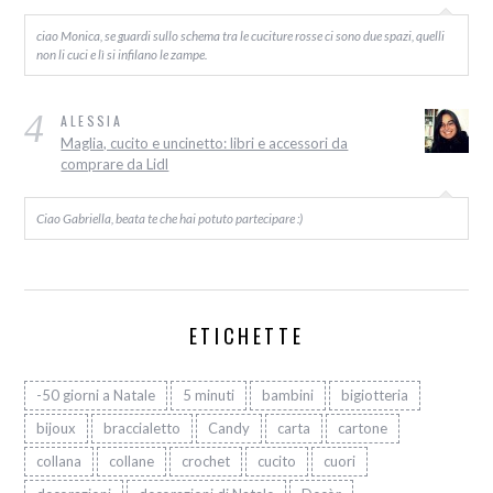
ciao Monica, se guardi sullo schema tra le cuciture rosse ci sono due spazi, quelli
non li cuci e lì si infilano le zampe.
4
ALESSIA
Maglia, cucito e uncinetto: libri e accessori da
comprare da Lidl
Ciao Gabriella, beata te che hai potuto partecipare :)
ETICHETTE
-50 giorni a Natale
5 minuti
bambini
bigiotteria
bijoux
braccialetto
Candy
carta
cartone
collana
collane
crochet
cucito
cuori