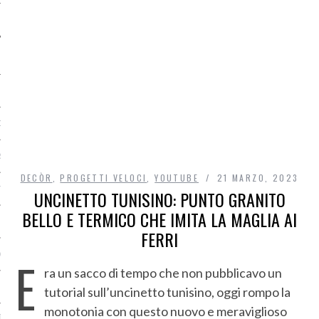
O
R
DECÒR
,
PROGETTI VELOCI
,
YOUTUBE
21 MARZO, 2023
T
UNCINETTO TUNISINO: PUNTO GRANITO
BELLO E TERMICO CHE IMITA LA MAGLIA AI
I
FERRI
OST
E
ra un sacco di tempo che non pubblicavo un
tutorial sull’uncinetto tunisino, oggi rompo la
monotonia con questo nuovo e meraviglioso
TA DI ACCESSO AI DATI