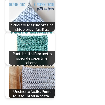
Scuola di Maglia: presine
chic e super facili a…
Punti belli all'uncinetto
speciale copertine:
schema…
Uncinetto facile: Punto
Mussolini falsa costa…