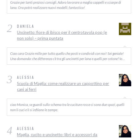
Grazie per tanti preziosi consigli. Adoro lavorare a maglia cappelli e sciarpe di
lana. Ora potrò realizzare nuovi modelli, fantastico!
2
DANIELA
Uncinetto: fiore di ibisco per il centrotavola pop (e
non solo) – prima puntata
Ciao cara Grazie mille per tutto quello che posti e condividi con noi! Sei geniale!
Una domanda: che differenza c’è tra gli uncinetti per lana e quelli per cotone? Io…
3
ALESSIA
Scuola di Maglia: come realizzare un cappottino per
cani ai ferri
ciao Monica, se guardi sullo schema tra le cuciture rosse ci sono due spazi, quelli
non li cuci e lì si infilano le zampe.
4
ALESSIA
Maglia, cucito e uncinetto: libri e accessori da