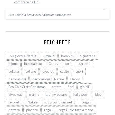
comprare da Lidl
Ciao Gabriella, beata te che hai potuto partecipare :)
ETICHETTE
-50 giorni a Natale
5 minuti
bambini
bigiotteria
bijoux
braccialetto
Candy
carta
cartone
collana
collane
crochet
cucito
cuori
decorazioni
decorazioni di Natale
Decòr
Eco Chic Craft Christmas
estate
fiori
gioielli
giveaway
granny
granny square
halloween
idee
lavoretti
Natale
nuovi punti uncinetto
origami
pattern
plastica
regali
regali unici fatti a mano