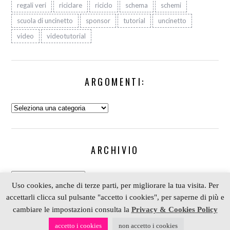
regali veri
riciclare
riciclo
schema
schemi
scuola di uncinetto
sponsor
tutorial
uncinetto
video
videotutorial
ARGOMENTI:
Argomenti:
ARCHIVIO
Archivio
Uso cookies, anche di terze parti, per migliorare la tua visita. Per
accettarli clicca sul pulsante "accetto i cookies", per saperne di più e
cambiare le impostazioni consulta la
Privacy & Cookies Policy
COPYRIGHT 2006-2023 ALESSIA SCRAP & CRAFT |
accetto i cookies
non accetto i cookies
PARTNER
DEPOSITPHOTOS
| P. IVA 01574070098 |