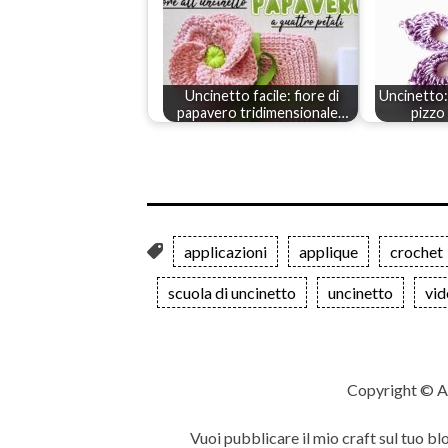
Uncinetto facile: fiore di
Uncinetto: 
papavero tridimensionale…
pizzo 
applicazioni
applique
crochet
scuola di uncinetto
uncinetto
vid
Copyright © A
Vuoi pubblicare il mio craft sul tuo bl