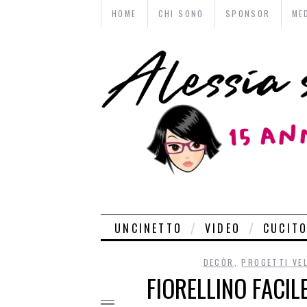
HOME
CHI SONO
SPONSOR
ME
UNCINETTO
VIDEO
CUCIT
DECÒR
,
PROGETTI VE
FIORELLINO FACIL