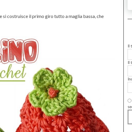
e si costruisce il primo giro tutto a maglia bassa, che
Il
Il 
In
se