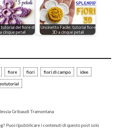
tutorial del fiore di
Uncinetto Facile: tutorial fiore
a cinque petali
3D a cinque petali
fiore
fiori
fiori di campo
idee
eotutorial
lessia Gribaudi Tramontana
og? Puoi ripubblicare i contenuti di questo post solo