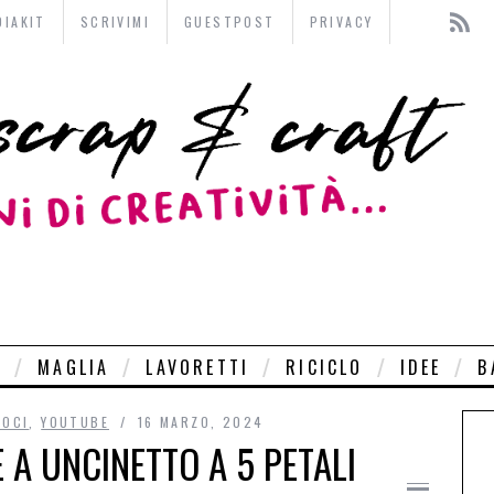
DIAKIT
SCRIVIMI
GUESTPOST
PRIVACY
O
MAGLIA
LAVORETTI
RICICLO
IDEE
B
LOCI
,
YOUTUBE
16 MARZO, 2024
E A UNCINETTO A 5 PETALI