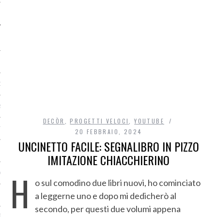
O
R
DECÒR
,
PROGETTI VELOCI
,
YOUTUBE
T
20 FEBBRAIO, 2024
UNCINETTO FACILE: SEGNALIBRO IN PIZZO
I
IMITAZIONE CHIACCHIERINO
H
OST
o sul comodino due libri nuovi, ho cominciato
a leggerne uno e dopo mi dedicherò al
secondo, per questi due volumi appena
TA DI ACCESSO AI DATI