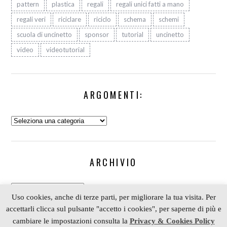
pattern
plastica
regali
regali unici fatti a mano
regali veri
riciclare
riciclo
schema
schemi
scuola di uncinetto
sponsor
tutorial
uncinetto
video
videotutorial
ARGOMENTI:
Argomenti:
ARCHIVIO
Archivio
Uso cookies, anche di terze parti, per migliorare la tua visita. Per
accettarli clicca sul pulsante "accetto i cookies", per saperne di più e
cambiare le impostazioni consulta la
Privacy & Cookies Policy