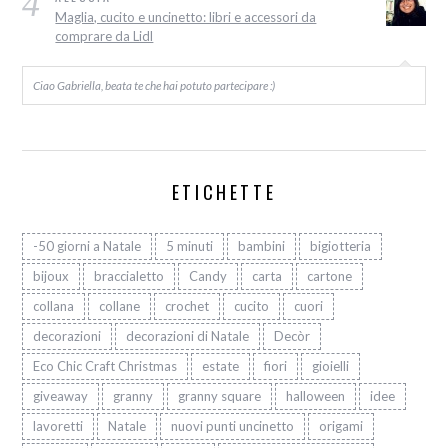
4
Maglia, cucito e uncinetto: libri e accessori da
comprare da Lidl
Ciao Gabriella, beata te che hai potuto partecipare :)
ETICHETTE
-50 giorni a Natale
5 minuti
bambini
bigiotteria
bijoux
braccialetto
Candy
carta
cartone
collana
collane
crochet
cucito
cuori
decorazioni
decorazioni di Natale
Decòr
Eco Chic Craft Christmas
estate
fiori
gioielli
giveaway
granny
granny square
halloween
idee
lavoretti
Natale
nuovi punti uncinetto
origami