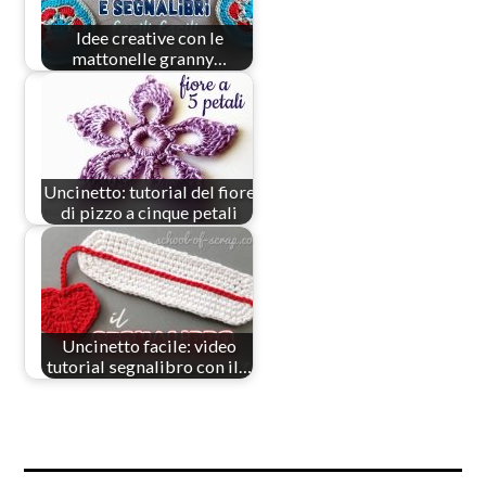
Idee creative con le
mattonelle granny…
Uncinetto: tutorial del fiore
di pizzo a cinque petali
Uncinetto facile: video
tutorial segnalibro con il…