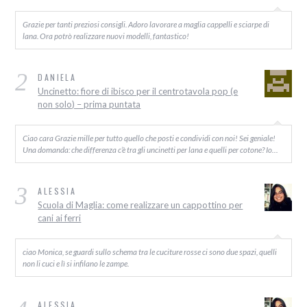
Grazie per tanti preziosi consigli. Adoro lavorare a maglia cappelli e sciarpe di
lana. Ora potrò realizzare nuovi modelli, fantastico!
2
DANIELA
Uncinetto: fiore di ibisco per il centrotavola pop (e
non solo) – prima puntata
Ciao cara Grazie mille per tutto quello che posti e condividi con noi! Sei geniale!
Una domanda: che differenza c’è tra gli uncinetti per lana e quelli per cotone? Io…
3
ALESSIA
Scuola di Maglia: come realizzare un cappottino per
cani ai ferri
ciao Monica, se guardi sullo schema tra le cuciture rosse ci sono due spazi, quelli
non li cuci e lì si infilano le zampe.
ALESSIA