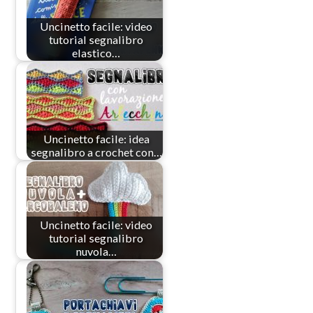
Uncinetto facile: video
tutorial segnalibro
elastico…
Uncinetto facile: idea
segnalibro a crochet con…
Uncinetto facile: video
tutorial segnalibro
nuvola…