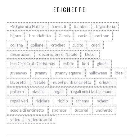
ETICHETTE
-50 giorni a Natale
5 minuti
bambini
bigiotteria
bijoux
braccialetto
Candy
carta
cartone
collana
collane
crochet
cucito
cuori
decorazioni
decorazioni di Natale
Decòr
Eco Chic Craft Christmas
estate
fiori
gioielli
giveaway
granny
granny square
halloween
idee
lavoretti
Natale
nuovi punti uncinetto
origami
pattern
plastica
regali
regali unici fatti a mano
regali veri
riciclare
riciclo
schema
schemi
scuola di uncinetto
sponsor
tutorial
uncinetto
video
videotutorial