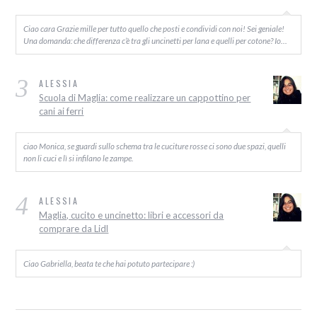
Ciao cara Grazie mille per tutto quello che posti e condividi con noi! Sei geniale!
Una domanda: che differenza c’è tra gli uncinetti per lana e quelli per cotone? Io…
3
ALESSIA
Scuola di Maglia: come realizzare un cappottino per
cani ai ferri
ciao Monica, se guardi sullo schema tra le cuciture rosse ci sono due spazi, quelli
non li cuci e lì si infilano le zampe.
4
ALESSIA
Maglia, cucito e uncinetto: libri e accessori da
comprare da Lidl
Ciao Gabriella, beata te che hai potuto partecipare :)