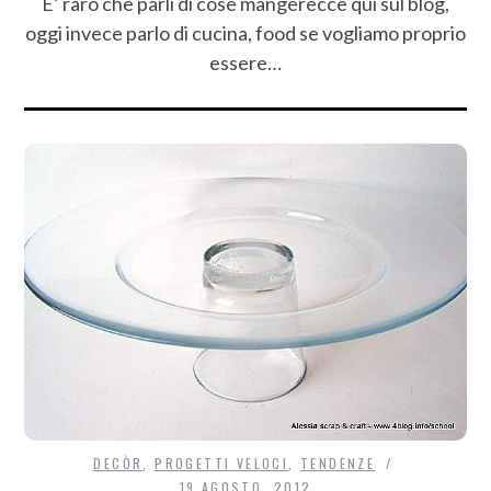
E’ raro che parli di cose mangerecce qui sul blog,
oggi invece parlo di cucina, food se vogliamo proprio
essere…
DECÒR
,
PROGETTI VELOCI
,
TENDENZE
19 AGOSTO, 2012