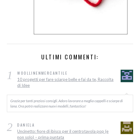
ULTIMI COMMENTI:
1
WOOLLINENMERCANTILE
10 progetti per fare sciarpe belle e fai da te, Raccolta
di Idee
Grazie per tanti preziosi consigli. Adoro lavorare a maglia cappelli e sciarpe di
lana. Ora potrò realizzare nuovi modelli, fantastico!
2
DANIELA
Uncinetto: fiore di ibisco per il centrotavola pop (e
non solo) – prima puntata