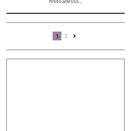
finito adesso…
1
2