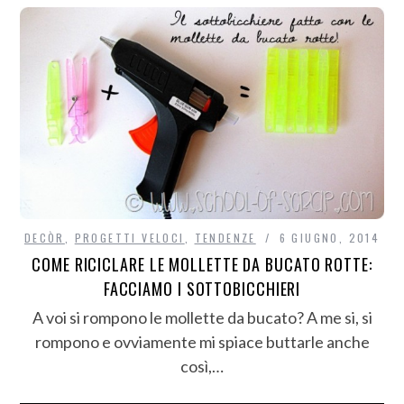
DECÒR
,
PROGETTI VELOCI
,
TENDENZE
6 GIUGNO, 2014
COME RICICLARE LE MOLLETTE DA BUCATO ROTTE:
FACCIAMO I SOTTOBICCHIERI
A voi si rompono le mollette da bucato? A me si, si
rompono e ovviamente mi spiace buttarle anche
così,…