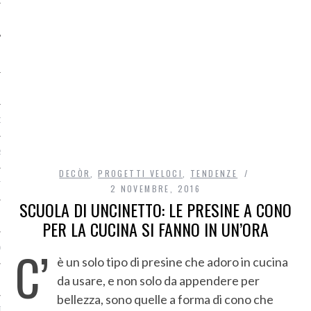
O
R
DECÒR
,
PROGETTI VELOCI
,
TENDENZE
T
2 NOVEMBRE, 2016
SCUOLA DI UNCINETTO: LE PRESINE A CONO
I
PER LA CUCINA SI FANNO IN UN’ORA
C’
OST
è un solo tipo di presine che adoro in cucina
da usare, e non solo da appendere per
bellezza, sono quelle a forma di cono che
TA DI ACCESSO AI DATI