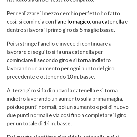
Per realizzare il mezzo cerchio perfetto ho fatto
così: si comincia con l’
anello magico
, una
catenella
e
dentro si lavora il primo giro da 5 maglie basse.
Poi si stringe l’anello e invece di continuare a
lavorare di seguito si fa una catenella per
cominciare il secondo giro e si torna indietro
lavorando un aumento per ogni punto del giro
precedente e ottenendo 10 m. basse.
Al terzo giro si fa di nuovo la catenella e si torna
indietro lavorando un aumento sulla prima maglia,
poi due punti normali, poi un aumento e poi di nuovo
due punti normali e via così fino a completare il giro
per un totale di 14 m. basse.
Dal quarto al settimo giro si fa la catenella, poi si