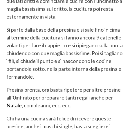
due lati dritti e cominciare e cucire con l’uncinetto a
maglia bassissima sul dritto, la cucitura poi resta
esternamente in vista.
Si parte dalla base della presina e si sale fino in cima
al termine della cucitura si fanno ancora 9 catenelle
volanti per fare il cappietto e si ripiegano sulla punta
chiudendo con due maglia bassissime. Poi si tagliano
i fili, si chiude il punto e si nascondono le codine
portandole sotto, nella parte interna della presina e
fermandole.
Presina pronta, ora basta ripetere per altre presine
all’0infinito per preparare tanti regali anche per
Natale
, compleanni, ecc. ecc.
Chi ha una cucina sarà felice di ricevere queste
presine, anche i maschi single, basta scegliere i