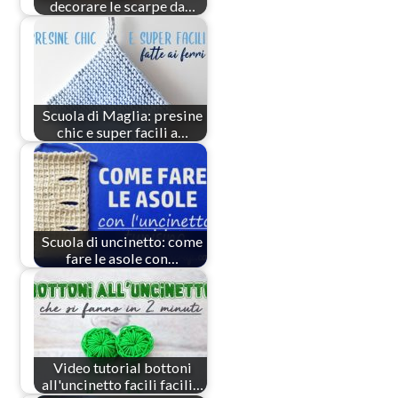
decorare le scarpe da…
Scuola di Maglia: presine
chic e super facili a…
Scuola di uncinetto: come
fare le asole con…
Video tutorial bottoni
all'uncinetto facili facili…