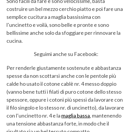
Sono facili da fare e sono velocissime, basta
costruire un bel mezzo cerchio piatto e poi fare una
semplice cucitura a maglia bassissima con
l’uncinetto e voilà, sono belle e pronte e sono
bellissime anche solo da sfoggiare per rinnovare la
cucina.
Seguimi anche su Facebook:
Per renderle giustamente sostenute e abbastanza
spesse da non scottarsi anche con le pentole più
calde ho usato il cotone cablè nr. 4 messo doppio
(vanno bene tutti i filati di puro cotone dello stesso
spessore, oppure i cotoni più spessi da lavorare con
il filo singolo e lo stesso nr. di uncinetto), da lavorare
con l’uncinetto nr. 4 e la
maglia bassa
, mantenendo
una tensione abbastanza forte, in modo che il
risultato sia un bel tessuto compatto.