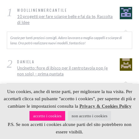
1
WOOLLINENMERCANTILE
10 progetti per fare sciarpe belle e fai da te, Raccolta
di Idee
Grazie per tanti preziosi consigli. Adoro lavorare a maglia cappelli e sciarpe di
lana. Ora potrò realizzare nuovi modelli, fantastico!
2
DANIELA
Uncinetto: fiore di ibisco per il centrotavola pop (e
non solo) – prima puntata
Ciao cara Grazie mille per tutto quello che posti e condividi con noi! Sei geniale!
Uso cookies, anche di terze parti, per migliorare la tua visita. Per
Una domanda: che differenza c’è tra gli uncinetti per lana e quelli per cotone? Io…
accettarli clicca sul pulsante "accetto i cookies", per saperne di più e
cambiare le impostazioni consulta la
Privacy & Cookies Policy
3
ALESSIA
accetto i cookies
non accetto i cookies
Scuola di Maglia: come realizzare un cappottino per
P.S. Se non accetti i cookies alcune parti del sito potrebbero non
cani ai ferri
essere visibili.