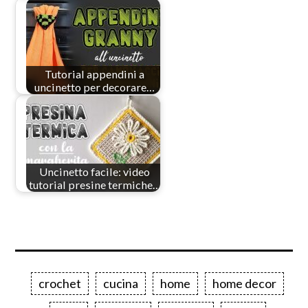
Tutorial appendini a
uncinetto per decorare…
Uncinetto facile: video
tutorial presine termiche…
crochet
cucina
home
home decor