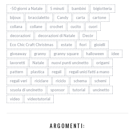
-50 giorni a Natale
5 minuti
bambini
bigiotteria
bijoux
braccialetto
Candy
carta
cartone
collana
collane
crochet
cucito
cuori
decorazioni
decorazioni di Natale
Decòr
Eco Chic Craft Christmas
estate
fiori
gioielli
giveaway
granny
granny square
halloween
idee
lavoretti
Natale
nuovi punti uncinetto
origami
pattern
plastica
regali
regali unici fatti a mano
regali veri
riciclare
riciclo
schema
schemi
scuola di uncinetto
sponsor
tutorial
uncinetto
video
videotutorial
ARGOMENTI: