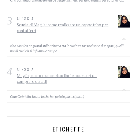
3
ALESSIA
Scuola di Maglia: come realizzare un cappottino per
cani ai ferri
ciao Monica, se guardi sullo schema tra le cuciture rosse ci sono due spazi, quelli
non li cuci e lì si infilano le zampe.
4
ALESSIA
Maglia, cucito e uncinetto: libri e accessori da
comprare da Lidl
Ciao Gabriella, beata te che hai potuto partecipare :)
ETICHETTE