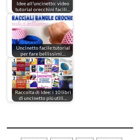
Idee all'uncinetto: video
tutorial orecchini facili…
Uncinetto facile:tutorial
per fare bellissimi…
Raccolta di Idee: i 10 libri
di uncinetto più utili…