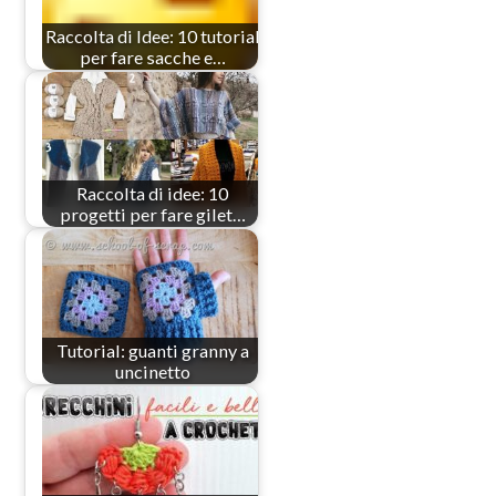
Raccolta di Idee: 10 tutorial
per fare sacche e…
Raccolta di idee: 10
progetti per fare gilet…
Tutorial: guanti granny a
uncinetto