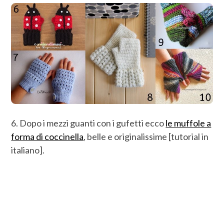
6. Dopo i mezzi guanti con i gufetti ecco
le muffole a
forma di coccinella
, belle e originalissime [tutorial in
italiano].