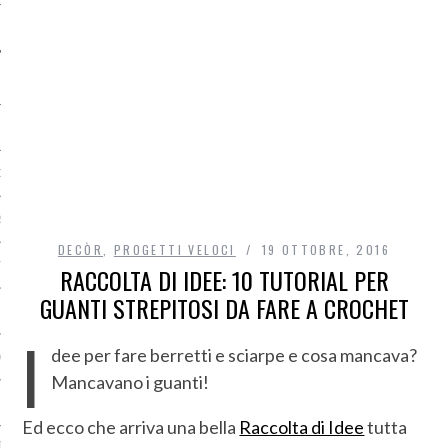
O
R
DECÒR
,
PROGETTI VELOCI
19 OTTOBRE, 2016
T
RACCOLTA DI IDEE: 10 TUTORIAL PER
GUANTI STREPITOSI DA FARE A CROCHET
I
I
dee per fare berretti e sciarpe e cosa mancava?
OST
Mancavano i guanti!
Ed ecco che arriva una bella
Raccolta di Idee
tutta
TA DI ACCESSO AI DATI