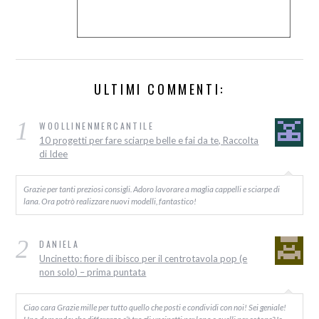
ULTIMI COMMENTI:
1
WOOLLINENMERCANTILE
10 progetti per fare sciarpe belle e fai da te, Raccolta
di Idee
Grazie per tanti preziosi consigli. Adoro lavorare a maglia cappelli e sciarpe di
lana. Ora potrò realizzare nuovi modelli, fantastico!
2
DANIELA
Uncinetto: fiore di ibisco per il centrotavola pop (e
non solo) – prima puntata
Ciao cara Grazie mille per tutto quello che posti e condividi con noi! Sei geniale!
Una domanda: che differenza c’è tra gli uncinetti per lana e quelli per cotone? Io…