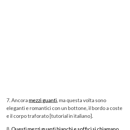
7. Ancora
mezzi guanti
, ma questa volta sono
eleganti e romantici con un bottone, il bordo a coste
e il corpo traforato [tutorial in italiano].
8.
Questi mezzi guanti bianchi e soffici si chiamano