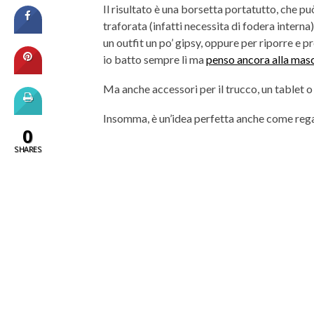
Il risultato è una borsetta portatutto, che p
traforata (infatti necessita di fodera intern
un outfit un po’ gipsy, oppure per riporre e p
io batto sempre lì ma
penso ancora alla mas
Ma anche accessori per il trucco, un tablet o 
Insomma, è un’idea perfetta anche come rega
0
SHARES