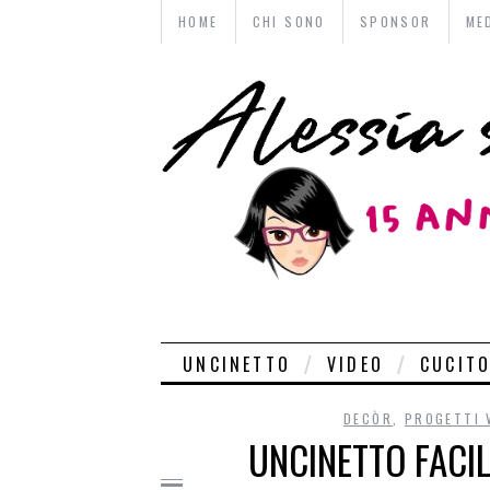
HOME
CHI SONO
SPONSOR
ME
UNCINETTO
VIDEO
CUCIT
DECÒR
,
PROGETTI 
UNCINETTO FACIL