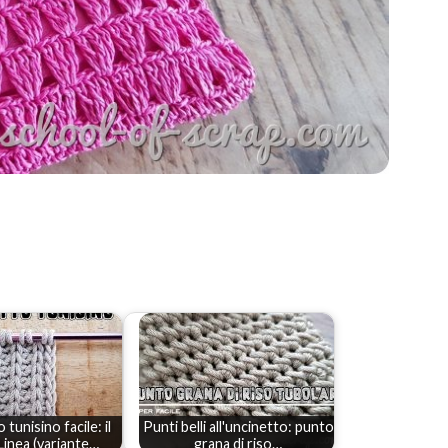
tunisino facile: il
Punti belli all'uncinetto: punto
inea (variante…
grana di riso…