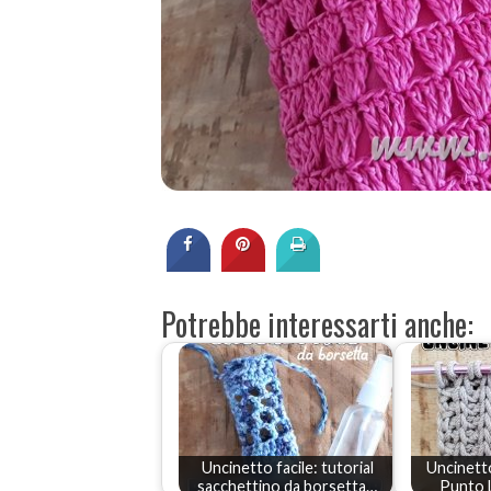
Potrebbe interessarti anche:
Uncinetto facile: tutorial
Uncinetto 
sacchettino da borsetta…
Punto L