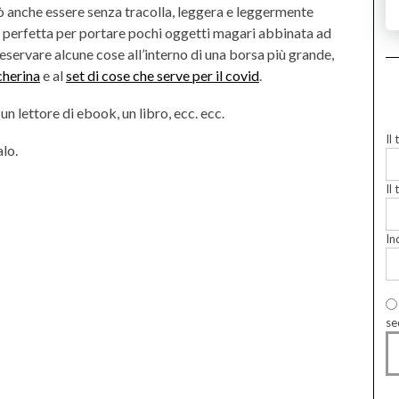
uò anche essere senza tracolla, leggera e leggermente
a) perfetta per portare pochi oggetti magari abbinata ad
reservare alcune cose all’interno di una borsa più grande,
cherina
e al
set di cose che serve per il covid
.
un lettore di ebook, un libro, ecc. ecc.
Il
lo.
Il 
In
se