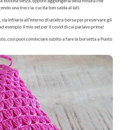
e la bustina senza, oppure aggiungerla della misura che
acendo una treccia, cucita ben salda ai lati.
ia infilarla all’interno di un’altra borsa per preservare gli
ad esempio il mio set per il covid di cui parlavo prima!
usto, così puoi cominciare subito a fare la borsetta a Punto