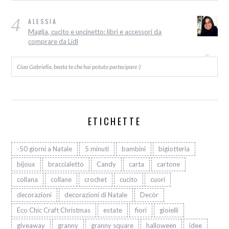
4
ALESSIA
Maglia, cucito e uncinetto: libri e accessori da
comprare da Lidl
Ciao Gabriella, beata te che hai potuto partecipare :)
ETICHETTE
-50 giorni a Natale
5 minuti
bambini
bigiotteria
bijoux
braccialetto
Candy
carta
cartone
collana
collane
crochet
cucito
cuori
decorazioni
decorazioni di Natale
Decòr
Eco Chic Craft Christmas
estate
fiori
gioielli
giveaway
granny
granny square
halloween
idee