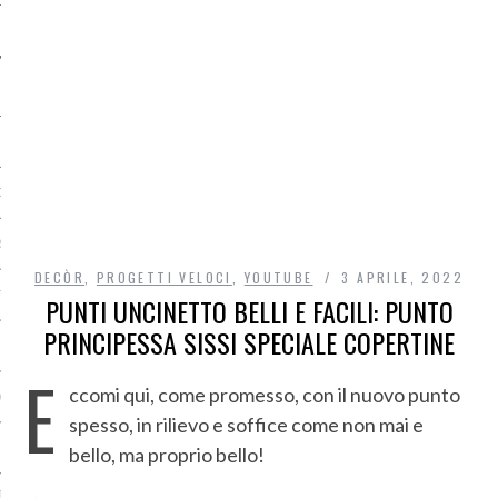
O
R
DECÒR
,
PROGETTI VELOCI
,
YOUTUBE
3 APRILE, 2022
T
PUNTI UNCINETTO BELLI E FACILI: PUNTO
PRINCIPESSA SISSI SPECIALE COPERTINE
I
E
ccomi qui, come promesso, con il nuovo punto
OST
spesso, in rilievo e soffice come non mai e
bello, ma proprio bello!
TA DI ACCESSO AI DATI