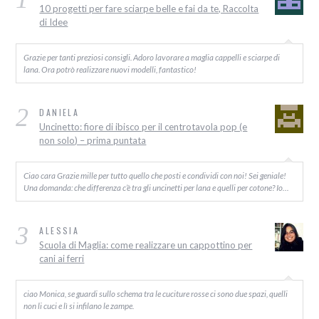
10 progetti per fare sciarpe belle e fai da te, Raccolta
di Idee
Grazie per tanti preziosi consigli. Adoro lavorare a maglia cappelli e sciarpe di
lana. Ora potrò realizzare nuovi modelli, fantastico!
2
DANIELA
Uncinetto: fiore di ibisco per il centrotavola pop (e
non solo) – prima puntata
Ciao cara Grazie mille per tutto quello che posti e condividi con noi! Sei geniale!
Una domanda: che differenza c’è tra gli uncinetti per lana e quelli per cotone? Io…
3
ALESSIA
Scuola di Maglia: come realizzare un cappottino per
cani ai ferri
ciao Monica, se guardi sullo schema tra le cuciture rosse ci sono due spazi, quelli
non li cuci e lì si infilano le zampe.