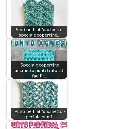
Punti belli all'uncinetto -
speciale copertine…
Speciale copertine
uncinetto punti traforati
facili:…
Punti belli all'uncinetto -
speciale punti…