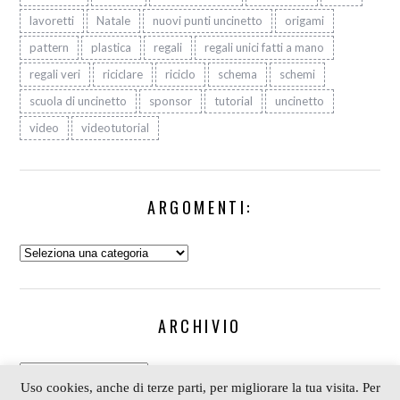
lavoretti
Natale
nuovi punti uncinetto
origami
pattern
plastica
regali
regali unici fatti a mano
regali veri
riciclare
riciclo
schema
schemi
scuola di uncinetto
sponsor
tutorial
uncinetto
video
videotutorial
ARGOMENTI:
Argomenti:
ARCHIVIO
Archivio
Uso cookies, anche di terze parti, per migliorare la tua visita. Per