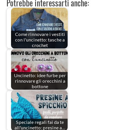
Potrebbe interessarti anche:
Come rinnovare i vestiti
con l'uncinetto: tasche a
crochet
Uncinetto: idee furbe per
rinnovare gli orecchini a
bottone
Speciale regali fai da te
all'uncinetto: presine a…