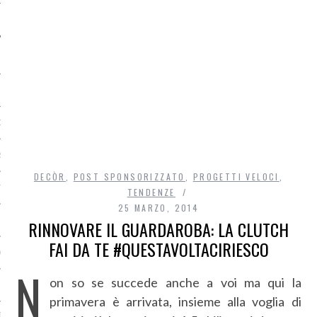
O
R
DECÒR
,
POST SPONSORIZZATO
,
PROGETTI VELOCI
,
T
TENDENZE
25 MARZO, 2014
I
RINNOVARE IL GUARDAROBA: LA CLUTCH
FAI DA TE #QUESTAVOLTACIRIESCO
OST
N
on so se succede anche a voi ma qui la
primavera è arrivata, insieme alla voglia di
TA DI ACCESSO AI DATI