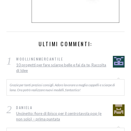
ULTIMI COMMENTI:
1
WOOLLINENMERCANTILE
10 progetti per fare sciarpe belle e fai da te, Raccolta
di Idee
Grazie per tanti preziosi consigli. Adoro lavorare a maglia cappelli e sciarpe di
lana. Ora potrò realizzare nuovi modelli, fantastico!
2
DANIELA
Uncinetto: fiore di ibisco per il centrotavola pop (e
non solo) – prima puntata