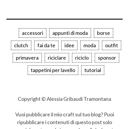
accessori
appunti di moda
borse
clutch
fai da te
idee
moda
outfit
primavera
riciclare
riciclo
sponsor
tappetini per lavello
tutorial
Copyright © Alessia Gribaudi Tramontana
Vuoi pubblicare il mio craft sul tuo blog? Puoi
ripubblicare i contenuti di questo post solo