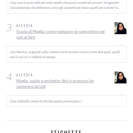
Ciao cara Grazie mille per tutto quello che posti e condividi con noi! Sei geniale!
Una domanda: che differenza c’è tra gli uncinetti per lana e quelli per cotone? Io…
3
ALESSIA
Scuola di Maglia: come realizzare un cappottino per
cani ai ferri
ciao Monica, se guardi sullo schema tra le cuciture rosse ci sono due spazi, quelli
non li cuci e lì si infilano le zampe.
4
ALESSIA
Maglia, cucito e uncinetto: libri e accessori da
comprare da Lidl
Ciao Gabriella, beata te che hai potuto partecipare :)
ETICHETTE