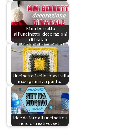
Mini berretto
all'uncinetto: decorazioni
di Natale…
Uncinetto facile: piastrella
maxi granny a punto…
Idee da fare all'uncinetto +
riciclo creativo: set…