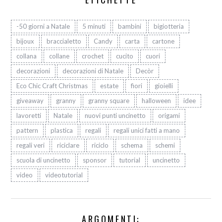
-50 giorni a Natale
5 minuti
bambini
bigiotteria
bijoux
braccialetto
Candy
carta
cartone
collana
collane
crochet
cucito
cuori
decorazioni
decorazioni di Natale
Decòr
Eco Chic Craft Christmas
estate
fiori
gioielli
giveaway
granny
granny square
halloween
idee
lavoretti
Natale
nuovi punti uncinetto
origami
pattern
plastica
regali
regali unici fatti a mano
regali veri
riciclare
riciclo
schema
schemi
scuola di uncinetto
sponsor
tutorial
uncinetto
video
videotutorial
ARGOMENTI: